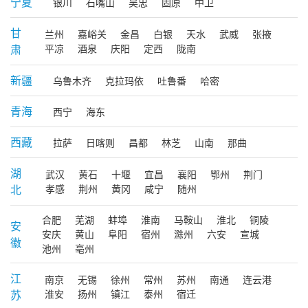
宁夏
银川
石嘴山
吴忠
固原
中卫
甘
兰州
嘉峪关
金昌
白银
天水
武威
张掖
肃
平凉
酒泉
庆阳
定西
陇南
新疆
乌鲁木齐
克拉玛依
吐鲁番
哈密
青海
西宁
海东
西藏
拉萨
日喀则
昌都
林芝
山南
那曲
湖
武汉
黄石
十堰
宜昌
襄阳
鄂州
荆门
北
孝感
荆州
黄冈
咸宁
随州
合肥
芜湖
蚌埠
淮南
马鞍山
淮北
铜陵
安
安庆
黄山
阜阳
宿州
滁州
六安
宣城
徽
池州
亳州
江
南京
无锡
徐州
常州
苏州
南通
连云港
苏
淮安
扬州
镇江
泰州
宿迁