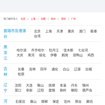
热门城市寻人:
北京
|
上海
|
合肥
|
杭州
|
深圳
|
广州
直辖市及港澳
北京
上海
天津
重庆
澳门
香港
台
台湾
黑
哈尔滨
齐齐哈尔
牡丹江
佳木斯
七台河
龙
大庆
黑河
绥化
伊春
鹤岗
双鸭山
鸡西
江
吉
长春
吉林
四平
通化
白山
辽源
白城
林
松原
辽
沈阳
大连
鞍山
抚顺
本溪
丹东
锦州
宁
营口
阜新
辽阳
盘锦
铁岭
朝阳
葫芦岛
河
石家庄
唐山
邯郸
保定
沧州
邢台
廊坊