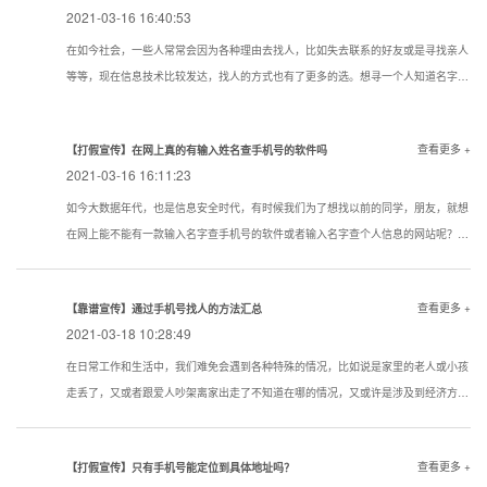
2021-03-16 16:40:53
在如今社会，一些人常常会因为各种理由去找人，比如失去联系的好友或是寻找亲人
等等，现在信息技术比较发达，找人的方式也有了更多的选。想寻一个人知道名字该
用一个什么样的方式寻找到的机率大点？下面看看寻人，找人，寻骗子以下几种技巧
试试还是很管用的。现在通过真实姓名寻人找人有哪些方法？
查看更多 +
【打假宣传】在网上真的有输入姓名查手机号的软件吗
2021-03-16 16:11:23
如今大数据年代，也是信息安全时代，有时候我们为了想找以前的同学，朋友，就想
在网上能不能有一款输入名字查手机号的软件或者输入名字查个人信息的网站呢？答
案是没有的
查看更多 +
【靠谱宣传】通过手机号找人的方法汇总
2021-03-18 10:28:49
在日常工作和生活中，我们难免会遇到各种特殊的情况，比如说是家里的老人或小孩
走丢了，又或者跟爱人吵架离家出走了不知道在哪的情况，又或许是涉及到经济方面
的原因想知道一些通过手机号找人的方法。下面我们就对手机找人进行简单的介绍，
希望对想要了解相关内容的人提供帮助。
查看更多 +
【打假宣传】只有手机号能定位到具体地址吗？