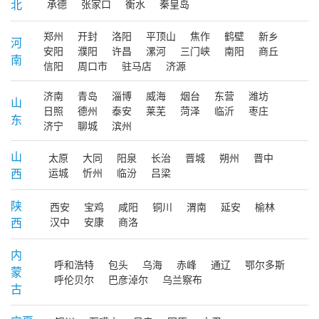
北
承德
张家口
衡水
秦皇岛
郑州
开封
洛阳
平顶山
焦作
鹤壁
新乡
河
安阳
濮阳
许昌
漯河
三门峡
南阳
商丘
南
信阳
周口市
驻马店
济源
济南
青岛
淄博
威海
烟台
东营
潍坊
山
日照
德州
泰安
莱芜
菏泽
临沂
枣庄
东
济宁
聊城
滨州
山
太原
大同
阳泉
长治
晋城
朔州
晋中
西
运城
忻州
临汾
吕梁
陕
西安
宝鸡
咸阳
铜川
渭南
延安
榆林
西
汉中
安康
商洛
内
呼和浩特
包头
乌海
赤峰
通辽
鄂尔多斯
蒙
呼伦贝尔
巴彦淖尔
乌兰察布
古