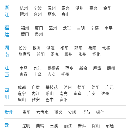
浙
杭州
宁波
温州
绍兴
湖州
嘉兴
金华
江
衢州
台州
丽水
舟山
福
福州
厦门
漳州
龙岩
三明
宁德
南平
建
莆田
泉州
湖
长沙
株洲
湘潭
衡阳
邵阳
岳阳
常德
南
张家界
益阳
娄底
郴州
永州
怀化
江
南昌
九江
景德镇
萍乡
新余
鹰潭
赣州
西
宜春
上饶
吉安
抚州
成都
自贡
攀枝花
泸州
德阳
绵阳
广元
四
遂宁
内江
乐山
南充
宜宾
广安
达州
川
眉山
雅安
巴中
资阳
贵州
贵阳
六盘水
遵义
安顺
毕节
铜仁
云
昆明
曲靖
玉溪
丽江
普洱
保山
昭通