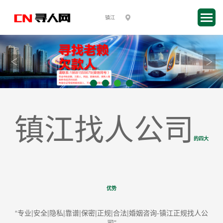
镇江找人公司
的四大
优势
“专业|安全|隐私|靠谱|保密|正规|合法|婚姻咨询-镇江正规找人公
司”