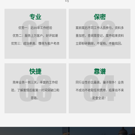
专业
保密
优势一：近20年工作经验
案前案后不同工作人员参与，资料多
优势二：服务上万客户，好评如潮
重加密，查阅需登记，案件结束资料
优势三：成功率高，懂得为客户考虑
立即粉碎删除，不留档，不能找回。
快捷
靠谱
简单业务一到三天，丰富的工作经
同行业性价比最高，骗子除外！业务
验，了解案情后能第一时间突破口和
不成功不收取任何费用，结果出不来
思路。
定金全退！