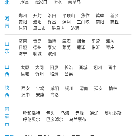
北
承德
张家口
衡水
秦皇岛
郑州
开封
洛阳
平顶山
焦作
鹤壁
新乡
河
安阳
濮阳
许昌
漯河
三门峡
南阳
商丘
南
信阳
周口市
驻马店
济源
济南
青岛
淄博
威海
烟台
东营
潍坊
山
日照
德州
泰安
莱芜
菏泽
临沂
枣庄
东
济宁
聊城
滨州
山
太原
大同
阳泉
长治
晋城
朔州
晋中
西
运城
忻州
临汾
吕梁
陕
西安
宝鸡
咸阳
铜川
渭南
延安
榆林
西
汉中
安康
商洛
内
呼和浩特
包头
乌海
赤峰
通辽
鄂尔多斯
蒙
呼伦贝尔
巴彦淖尔
乌兰察布
古