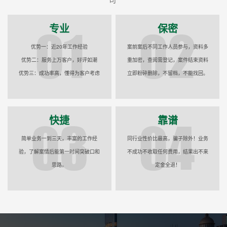
专业
保密
优势一：近20年工作经验
案前案后不同工作人员参与，资料多
优势二：服务上万客户，好评如潮
重加密，查阅需登记，案件结束资料
优势三：成功率高，懂得为客户考虑
立即粉碎删除，不留档，不能找回。
快捷
靠谱
简单业务一到三天，丰富的工作经
同行业性价比最高，骗子除外！业务
验，了解案情后能第一时间突破口和
不成功不收取任何费用，结果出不来
思路。
定金全退！