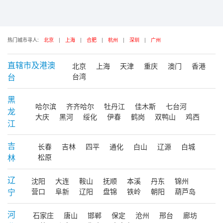
热门城市寻人:
北京
|
上海
|
合肥
|
杭州
|
深圳
|
广州
直辖市及港澳
北京
上海
天津
重庆
澳门
香港
台
台湾
黑
哈尔滨
齐齐哈尔
牡丹江
佳木斯
七台河
龙
大庆
黑河
绥化
伊春
鹤岗
双鸭山
鸡西
江
吉
长春
吉林
四平
通化
白山
辽源
白城
林
松原
辽
沈阳
大连
鞍山
抚顺
本溪
丹东
锦州
宁
营口
阜新
辽阳
盘锦
铁岭
朝阳
葫芦岛
河
石家庄
唐山
邯郸
保定
沧州
邢台
廊坊