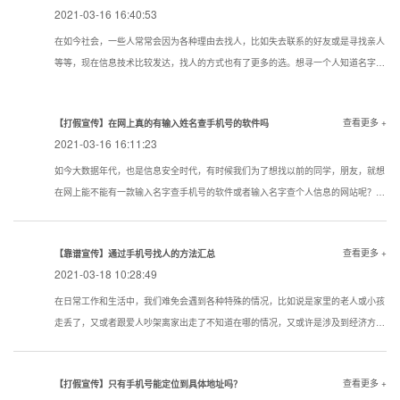
2021-03-16 16:40:53
在如今社会，一些人常常会因为各种理由去找人，比如失去联系的好友或是寻找亲人
等等，现在信息技术比较发达，找人的方式也有了更多的选。想寻一个人知道名字该
用一个什么样的方式寻找到的机率大点？下面看看寻人，找人，寻骗子以下几种技巧
试试还是很管用的。现在通过真实姓名寻人找人有哪些方法？
查看更多 +
【打假宣传】在网上真的有输入姓名查手机号的软件吗
2021-03-16 16:11:23
如今大数据年代，也是信息安全时代，有时候我们为了想找以前的同学，朋友，就想
在网上能不能有一款输入名字查手机号的软件或者输入名字查个人信息的网站呢？答
案是没有的
查看更多 +
【靠谱宣传】通过手机号找人的方法汇总
2021-03-18 10:28:49
在日常工作和生活中，我们难免会遇到各种特殊的情况，比如说是家里的老人或小孩
走丢了，又或者跟爱人吵架离家出走了不知道在哪的情况，又或许是涉及到经济方面
的原因想知道一些通过手机号找人的方法。下面我们就对手机找人进行简单的介绍，
希望对想要了解相关内容的人提供帮助。
查看更多 +
【打假宣传】只有手机号能定位到具体地址吗？