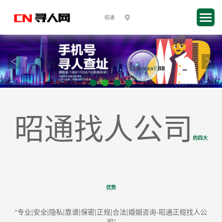
昭通找人公司
的四大
优势
“专业|安全|隐私|靠谱|保密|正规|合法|婚姻咨询-昭通正规找人公
司”