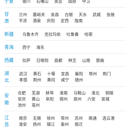
宁夏
银川
石嘴山
吴忠
固原
中卫
甘
兰州
嘉峪关
金昌
白银
天水
武威
张掖
肃
平凉
酒泉
庆阳
定西
陇南
新疆
乌鲁木齐
克拉玛依
吐鲁番
哈密
青海
西宁
海东
西藏
拉萨
日喀则
昌都
林芝
山南
那曲
湖
武汉
黄石
十堰
宜昌
襄阳
鄂州
荆门
北
孝感
荆州
黄冈
咸宁
随州
合肥
芜湖
蚌埠
淮南
马鞍山
淮北
铜陵
安
安庆
黄山
阜阳
宿州
滁州
六安
宣城
徽
池州
亳州
江
南京
无锡
徐州
常州
苏州
南通
连云港
苏
淮安
扬州
镇江
泰州
宿迁