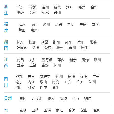
浙
杭州
宁波
温州
绍兴
湖州
嘉兴
金华
江
衢州
台州
丽水
舟山
福
福州
厦门
漳州
龙岩
三明
宁德
南平
建
莆田
泉州
湖
长沙
株洲
湘潭
衡阳
邵阳
岳阳
常德
南
张家界
益阳
娄底
郴州
永州
怀化
江
南昌
九江
景德镇
萍乡
新余
鹰潭
赣州
西
宜春
上饶
吉安
抚州
成都
自贡
攀枝花
泸州
德阳
绵阳
广元
四
遂宁
内江
乐山
南充
宜宾
广安
达州
川
眉山
雅安
巴中
资阳
贵州
贵阳
六盘水
遵义
安顺
毕节
铜仁
云
昆明
曲靖
玉溪
丽江
普洱
保山
昭通