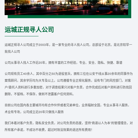
运城正规寻人公司
运城正规寻人公司成立于2003年，是一家专业的寻人找人公司，总部设于北京。是北京较早一
批找人公司
公司从事寻人找人工作近20年，拥有丰富的工作经验，专业、安全、隐私、快捷、靠谱
公司现有员工40余人，其中百分之50为退役官兵，拥有三位在公安干线从事20余年的同事作为
案情顾问，其余学历均为大专及以上。公司遵循专业正规化服务，设有专门的风控部门，对客
户/委托人资料进行多重加密，对于调查结果只对客户负责，合作完成后对客户资料进行防找回
删除，不留档，不保存，做到不泄露客户任何资料。
目前公司在国内各主要城市均有合作伙伴或者兄弟单位，业务辐射全国，专业从事寻人服务，
术业有专攻，公司成立近20年只做找人服务
我们本着对客户负责，隐私安全负责，对公司负责的态度，坚持“商道以人为本”的管理理念，对
所有客户承诺，不成功不收费，超过时效没效果的退还所有费用！