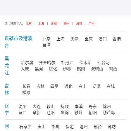
热门城市寻人:
北京
|
上海
|
合肥
|
杭州
|
深圳
|
广州
直辖市及港澳
北京
上海
天津
重庆
澳门
香港
台
台湾
黑
哈尔滨
齐齐哈尔
牡丹江
佳木斯
七台河
龙
大庆
黑河
绥化
伊春
鹤岗
双鸭山
鸡西
江
吉
长春
吉林
四平
通化
白山
辽源
白城
林
松原
辽
沈阳
大连
鞍山
抚顺
本溪
丹东
锦州
宁
营口
阜新
辽阳
盘锦
铁岭
朝阳
葫芦岛
河
石家庄
唐山
邯郸
保定
沧州
邢台
廊坊