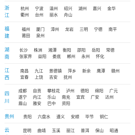
浙
杭州
宁波
温州
绍兴
湖州
嘉兴
金华
江
衢州
台州
丽水
舟山
福
福州
厦门
漳州
龙岩
三明
宁德
南平
建
莆田
泉州
湖
长沙
株洲
湘潭
衡阳
邵阳
岳阳
常德
南
张家界
益阳
娄底
郴州
永州
怀化
江
南昌
九江
景德镇
萍乡
新余
鹰潭
赣州
西
宜春
上饶
吉安
抚州
成都
自贡
攀枝花
泸州
德阳
绵阳
广元
四
遂宁
内江
乐山
南充
宜宾
广安
达州
川
眉山
雅安
巴中
资阳
贵州
贵阳
六盘水
遵义
安顺
毕节
铜仁
云
昆明
曲靖
玉溪
丽江
普洱
保山
昭通