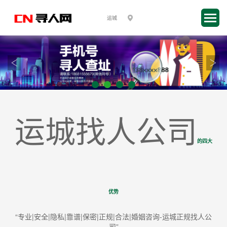
运城找人公司
的四大
优势
“专业|安全|隐私|靠谱|保密|正规|合法|婚姻咨询-运城正规找人公
司”