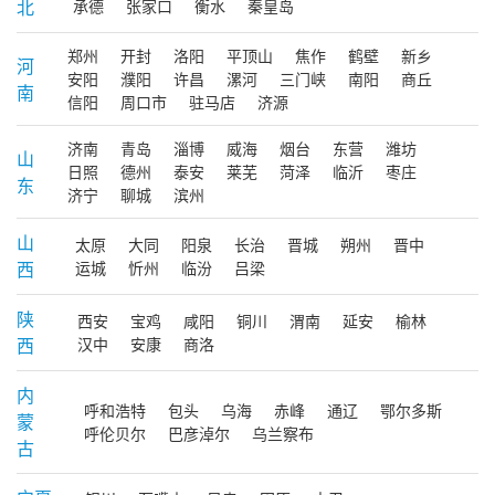
北
承德
张家口
衡水
秦皇岛
郑州
开封
洛阳
平顶山
焦作
鹤壁
新乡
河
安阳
濮阳
许昌
漯河
三门峡
南阳
商丘
南
信阳
周口市
驻马店
济源
济南
青岛
淄博
威海
烟台
东营
潍坊
山
日照
德州
泰安
莱芜
菏泽
临沂
枣庄
东
济宁
聊城
滨州
山
太原
大同
阳泉
长治
晋城
朔州
晋中
西
运城
忻州
临汾
吕梁
陕
西安
宝鸡
咸阳
铜川
渭南
延安
榆林
西
汉中
安康
商洛
内
呼和浩特
包头
乌海
赤峰
通辽
鄂尔多斯
蒙
呼伦贝尔
巴彦淖尔
乌兰察布
古