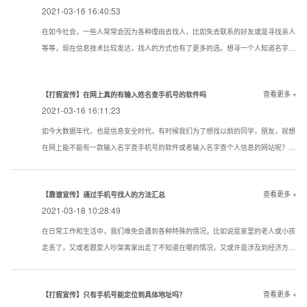
2021-03-16 16:40:53
在如今社会，一些人常常会因为各种理由去找人，比如失去联系的好友或是寻找亲人
等等，现在信息技术比较发达，找人的方式也有了更多的选。想寻一个人知道名字该
用一个什么样的方式寻找到的机率大点？下面看看寻人，找人，寻骗子以下几种技巧
试试还是很管用的。现在通过真实姓名寻人找人有哪些方法？
查看更多 +
【打假宣传】在网上真的有输入姓名查手机号的软件吗
2021-03-16 16:11:23
如今大数据年代，也是信息安全时代，有时候我们为了想找以前的同学，朋友，就想
在网上能不能有一款输入名字查手机号的软件或者输入名字查个人信息的网站呢？答
案是没有的
查看更多 +
【靠谱宣传】通过手机号找人的方法汇总
2021-03-18 10:28:49
在日常工作和生活中，我们难免会遇到各种特殊的情况，比如说是家里的老人或小孩
走丢了，又或者跟爱人吵架离家出走了不知道在哪的情况，又或许是涉及到经济方面
的原因想知道一些通过手机号找人的方法。下面我们就对手机找人进行简单的介绍，
希望对想要了解相关内容的人提供帮助。
查看更多 +
【打假宣传】只有手机号能定位到具体地址吗？