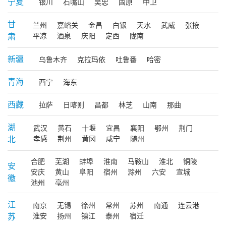
宁夏
银川
石嘴山
吴忠
固原
中卫
甘
兰州
嘉峪关
金昌
白银
天水
武威
张掖
肃
平凉
酒泉
庆阳
定西
陇南
新疆
乌鲁木齐
克拉玛依
吐鲁番
哈密
青海
西宁
海东
西藏
拉萨
日喀则
昌都
林芝
山南
那曲
湖
武汉
黄石
十堰
宜昌
襄阳
鄂州
荆门
北
孝感
荆州
黄冈
咸宁
随州
合肥
芜湖
蚌埠
淮南
马鞍山
淮北
铜陵
安
安庆
黄山
阜阳
宿州
滁州
六安
宣城
徽
池州
亳州
江
南京
无锡
徐州
常州
苏州
南通
连云港
苏
淮安
扬州
镇江
泰州
宿迁