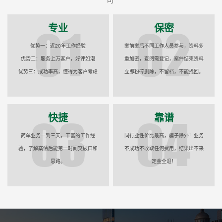
专业
保密
优势一：近20年工作经验
案前案后不同工作人员参与，资料多
优势二：服务上万客户，好评如潮
重加密，查阅需登记，案件结束资料
优势三：成功率高，懂得为客户考虑
立即粉碎删除，不留档，不能找回。
快捷
靠谱
简单业务一到三天，丰富的工作经
同行业性价比最高，骗子除外！业务
验，了解案情后能第一时间突破口和
不成功不收取任何费用，结果出不来
思路。
定金全退！