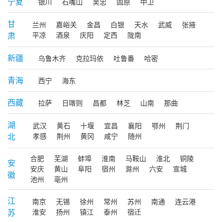
宁夏
银川
石嘴山
吴忠
固原
中卫
甘
兰州
嘉峪关
金昌
白银
天水
武威
张掖
肃
平凉
酒泉
庆阳
定西
陇南
新疆
乌鲁木齐
克拉玛依
吐鲁番
哈密
青海
西宁
海东
西藏
拉萨
日喀则
昌都
林芝
山南
那曲
湖
武汉
黄石
十堰
宜昌
襄阳
鄂州
荆门
北
孝感
荆州
黄冈
咸宁
随州
合肥
芜湖
蚌埠
淮南
马鞍山
淮北
铜陵
安
安庆
黄山
阜阳
宿州
滁州
六安
宣城
徽
池州
亳州
江
南京
无锡
徐州
常州
苏州
南通
连云港
苏
淮安
扬州
镇江
泰州
宿迁