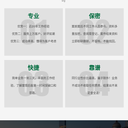
专业
保密
优势一：近20年工作经验
案前案后不同工作人员参与，资料多
优势二：服务上万客户，好评如潮
重加密，查阅需登记，案件结束资料
优势三：成功率高，懂得为客户考虑
立即粉碎删除，不留档，不能找回。
快捷
靠谱
简单业务一到三天，丰富的工作经
同行业性价比最高，骗子除外！业务
验，了解案情后能第一时间突破口和
不成功不收取任何费用，结果出不来
思路。
定金全退！