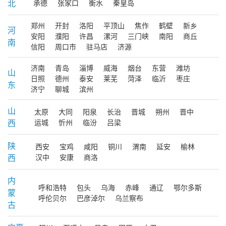
北
承德
张家口
衡水
秦皇岛
郑州
开封
洛阳
平顶山
焦作
鹤壁
新乡
河
安阳
濮阳
许昌
漯河
三门峡
南阳
商丘
南
信阳
周口市
驻马店
济源
济南
青岛
淄博
威海
烟台
东营
潍坊
山
日照
德州
泰安
莱芜
菏泽
临沂
枣庄
东
济宁
聊城
滨州
山
太原
大同
阳泉
长治
晋城
朔州
晋中
西
运城
忻州
临汾
吕梁
陕
西安
宝鸡
咸阳
铜川
渭南
延安
榆林
西
汉中
安康
商洛
内
呼和浩特
包头
乌海
赤峰
通辽
鄂尔多斯
蒙
呼伦贝尔
巴彦淖尔
乌兰察布
古