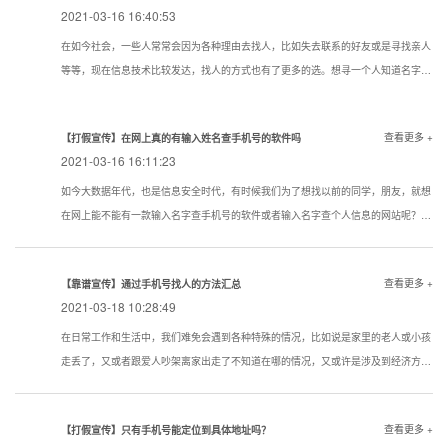
2021-03-16 16:40:53
在如今社会，一些人常常会因为各种理由去找人，比如失去联系的好友或是寻找亲人
等等，现在信息技术比较发达，找人的方式也有了更多的选。想寻一个人知道名字该
用一个什么样的方式寻找到的机率大点？下面看看寻人，找人，寻骗子以下几种技巧
试试还是很管用的。现在通过真实姓名寻人找人有哪些方法？
查看更多 +
【打假宣传】在网上真的有输入姓名查手机号的软件吗
2021-03-16 16:11:23
如今大数据年代，也是信息安全时代，有时候我们为了想找以前的同学，朋友，就想
在网上能不能有一款输入名字查手机号的软件或者输入名字查个人信息的网站呢？答
案是没有的
查看更多 +
【靠谱宣传】通过手机号找人的方法汇总
2021-03-18 10:28:49
在日常工作和生活中，我们难免会遇到各种特殊的情况，比如说是家里的老人或小孩
走丢了，又或者跟爱人吵架离家出走了不知道在哪的情况，又或许是涉及到经济方面
的原因想知道一些通过手机号找人的方法。下面我们就对手机找人进行简单的介绍，
希望对想要了解相关内容的人提供帮助。
查看更多 +
【打假宣传】只有手机号能定位到具体地址吗？