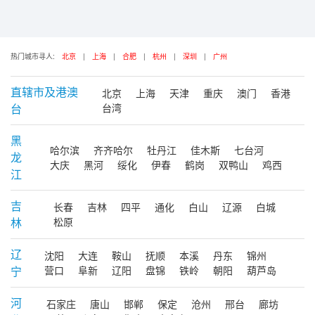
热门城市寻人:
北京
|
上海
|
合肥
|
杭州
|
深圳
|
广州
直辖市及港澳
北京
上海
天津
重庆
澳门
香港
台
台湾
黑
哈尔滨
齐齐哈尔
牡丹江
佳木斯
七台河
龙
大庆
黑河
绥化
伊春
鹤岗
双鸭山
鸡西
江
吉
长春
吉林
四平
通化
白山
辽源
白城
林
松原
辽
沈阳
大连
鞍山
抚顺
本溪
丹东
锦州
宁
营口
阜新
辽阳
盘锦
铁岭
朝阳
葫芦岛
河
石家庄
唐山
邯郸
保定
沧州
邢台
廊坊