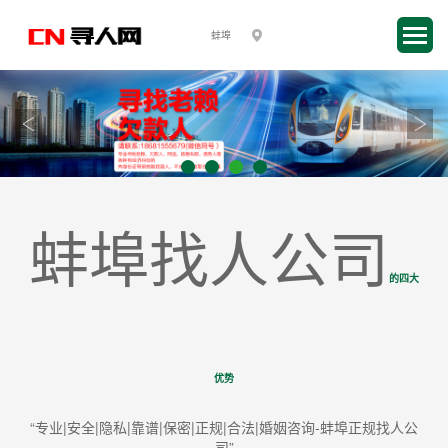
蚌埠找人公司
的四大
优势
“专业|安全|隐私|靠谱|保密|正规|合法|婚姻咨询-蚌埠正规找人公
司”