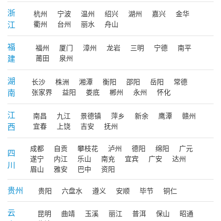
浙
杭州
宁波
温州
绍兴
湖州
嘉兴
金华
江
衢州
台州
丽水
舟山
福
福州
厦门
漳州
龙岩
三明
宁德
南平
建
莆田
泉州
湖
长沙
株洲
湘潭
衡阳
邵阳
岳阳
常德
南
张家界
益阳
娄底
郴州
永州
怀化
江
南昌
九江
景德镇
萍乡
新余
鹰潭
赣州
西
宜春
上饶
吉安
抚州
成都
自贡
攀枝花
泸州
德阳
绵阳
广元
四
遂宁
内江
乐山
南充
宜宾
广安
达州
川
眉山
雅安
巴中
资阳
贵州
贵阳
六盘水
遵义
安顺
毕节
铜仁
云
昆明
曲靖
玉溪
丽江
普洱
保山
昭通