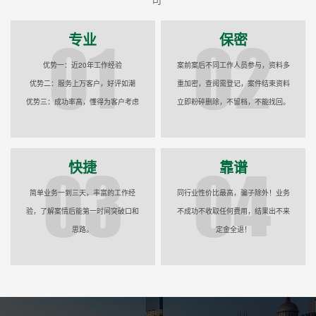
专业
保密
优势一：近20年工作经验
案前案后不同工作人员参与，资料多
优势二：服务上万客户，好评如潮
重加密，查阅需登记，案件结束资料
优势三：成功率高，懂得为客户考虑
立即粉碎删除，不留档，不能找回。
快捷
靠谱
简单业务一到三天，丰富的工作经
同行业性价比最高，骗子除外！业务
验，了解案情后能第一时间突破口和
不成功不收取任何费用，结果出不来
思路。
定金全退！