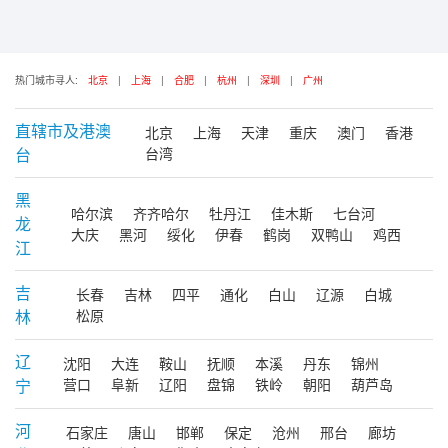
热门城市寻人:
北京
|
上海
|
合肥
|
杭州
|
深圳
|
广州
直辖市及港澳
北京
上海
天津
重庆
澳门
香港
台
台湾
黑
哈尔滨
齐齐哈尔
牡丹江
佳木斯
七台河
龙
大庆
黑河
绥化
伊春
鹤岗
双鸭山
鸡西
江
吉
长春
吉林
四平
通化
白山
辽源
白城
林
松原
辽
沈阳
大连
鞍山
抚顺
本溪
丹东
锦州
宁
营口
阜新
辽阳
盘锦
铁岭
朝阳
葫芦岛
河
石家庄
唐山
邯郸
保定
沧州
邢台
廊坊