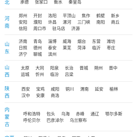
北
承德
张家口
衡水
秦皇岛
郑州
开封
洛阳
平顶山
焦作
鹤壁
新乡
河
安阳
濮阳
许昌
漯河
三门峡
南阳
商丘
南
信阳
周口市
驻马店
济源
济南
青岛
淄博
威海
烟台
东营
潍坊
山
日照
德州
泰安
莱芜
菏泽
临沂
枣庄
东
济宁
聊城
滨州
山
太原
大同
阳泉
长治
晋城
朔州
晋中
西
运城
忻州
临汾
吕梁
陕
西安
宝鸡
咸阳
铜川
渭南
延安
榆林
西
汉中
安康
商洛
内
呼和浩特
包头
乌海
赤峰
通辽
鄂尔多斯
蒙
呼伦贝尔
巴彦淖尔
乌兰察布
古