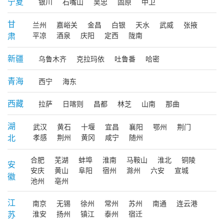
宁夏
银川
石嘴山
吴忠
固原
中卫
甘
兰州
嘉峪关
金昌
白银
天水
武威
张掖
肃
平凉
酒泉
庆阳
定西
陇南
新疆
乌鲁木齐
克拉玛依
吐鲁番
哈密
青海
西宁
海东
西藏
拉萨
日喀则
昌都
林芝
山南
那曲
湖
武汉
黄石
十堰
宜昌
襄阳
鄂州
荆门
北
孝感
荆州
黄冈
咸宁
随州
合肥
芜湖
蚌埠
淮南
马鞍山
淮北
铜陵
安
安庆
黄山
阜阳
宿州
滁州
六安
宣城
徽
池州
亳州
江
南京
无锡
徐州
常州
苏州
南通
连云港
苏
淮安
扬州
镇江
泰州
宿迁