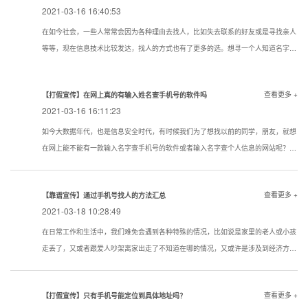
2021-03-16 16:40:53
在如今社会，一些人常常会因为各种理由去找人，比如失去联系的好友或是寻找亲人
等等，现在信息技术比较发达，找人的方式也有了更多的选。想寻一个人知道名字该
用一个什么样的方式寻找到的机率大点？下面看看寻人，找人，寻骗子以下几种技巧
试试还是很管用的。现在通过真实姓名寻人找人有哪些方法？
查看更多 +
【打假宣传】在网上真的有输入姓名查手机号的软件吗
2021-03-16 16:11:23
如今大数据年代，也是信息安全时代，有时候我们为了想找以前的同学，朋友，就想
在网上能不能有一款输入名字查手机号的软件或者输入名字查个人信息的网站呢？答
案是没有的
查看更多 +
【靠谱宣传】通过手机号找人的方法汇总
2021-03-18 10:28:49
在日常工作和生活中，我们难免会遇到各种特殊的情况，比如说是家里的老人或小孩
走丢了，又或者跟爱人吵架离家出走了不知道在哪的情况，又或许是涉及到经济方面
的原因想知道一些通过手机号找人的方法。下面我们就对手机找人进行简单的介绍，
希望对想要了解相关内容的人提供帮助。
查看更多 +
【打假宣传】只有手机号能定位到具体地址吗？