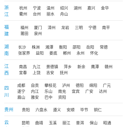
浙
杭州
宁波
温州
绍兴
湖州
嘉兴
金华
江
衢州
台州
丽水
舟山
福
福州
厦门
漳州
龙岩
三明
宁德
南平
建
莆田
泉州
湖
长沙
株洲
湘潭
衡阳
邵阳
岳阳
常德
南
张家界
益阳
娄底
郴州
永州
怀化
江
南昌
九江
景德镇
萍乡
新余
鹰潭
赣州
西
宜春
上饶
吉安
抚州
成都
自贡
攀枝花
泸州
德阳
绵阳
广元
四
遂宁
内江
乐山
南充
宜宾
广安
达州
川
眉山
雅安
巴中
资阳
贵州
贵阳
六盘水
遵义
安顺
毕节
铜仁
云
昆明
曲靖
玉溪
丽江
普洱
保山
昭通