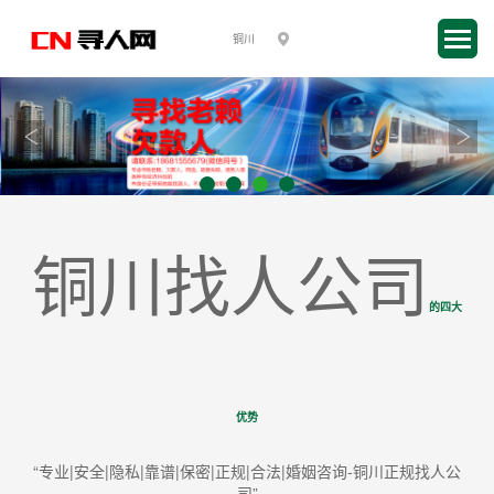
铜川找人公司
的四大
优势
“专业|安全|隐私|靠谱|保密|正规|合法|婚姻咨询-铜川正规找人公
司”