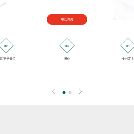
电话咨询
02
03
04
解/分析案情
报价
支付定金