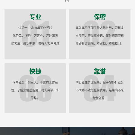
专业
保密
优势一：近20年工作经验
案前案后不同工作人员参与，资料多
优势二：服务上万客户，好评如潮
重加密，查阅需登记，案件结束资料
优势三：成功率高，懂得为客户考虑
立即粉碎删除，不留档，不能找回。
快捷
靠谱
简单业务一到三天，丰富的工作经
同行业性价比最高，骗子除外！业务
验，了解案情后能第一时间突破口和
不成功不收取任何费用，结果出不来
思路。
定金全退！