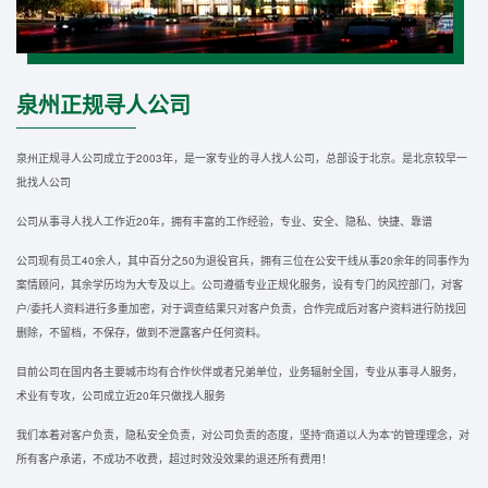
泉州正规寻人公司
泉州正规寻人公司成立于2003年，是一家专业的寻人找人公司，总部设于北京。是北京较早一
批找人公司
公司从事寻人找人工作近20年，拥有丰富的工作经验，专业、安全、隐私、快捷、靠谱
公司现有员工40余人，其中百分之50为退役官兵，拥有三位在公安干线从事20余年的同事作为
案情顾问，其余学历均为大专及以上。公司遵循专业正规化服务，设有专门的风控部门，对客
户/委托人资料进行多重加密，对于调查结果只对客户负责，合作完成后对客户资料进行防找回
删除，不留档，不保存，做到不泄露客户任何资料。
目前公司在国内各主要城市均有合作伙伴或者兄弟单位，业务辐射全国，专业从事寻人服务，
术业有专攻，公司成立近20年只做找人服务
我们本着对客户负责，隐私安全负责，对公司负责的态度，坚持“商道以人为本”的管理理念，对
所有客户承诺，不成功不收费，超过时效没效果的退还所有费用！