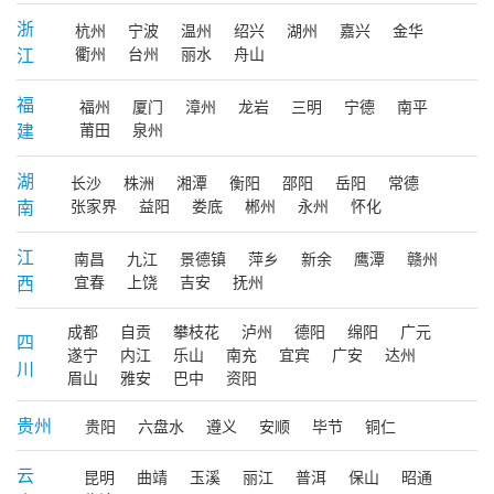
浙
杭州
宁波
温州
绍兴
湖州
嘉兴
金华
江
衢州
台州
丽水
舟山
福
福州
厦门
漳州
龙岩
三明
宁德
南平
建
莆田
泉州
湖
长沙
株洲
湘潭
衡阳
邵阳
岳阳
常德
南
张家界
益阳
娄底
郴州
永州
怀化
江
南昌
九江
景德镇
萍乡
新余
鹰潭
赣州
西
宜春
上饶
吉安
抚州
成都
自贡
攀枝花
泸州
德阳
绵阳
广元
四
遂宁
内江
乐山
南充
宜宾
广安
达州
川
眉山
雅安
巴中
资阳
贵州
贵阳
六盘水
遵义
安顺
毕节
铜仁
云
昆明
曲靖
玉溪
丽江
普洱
保山
昭通