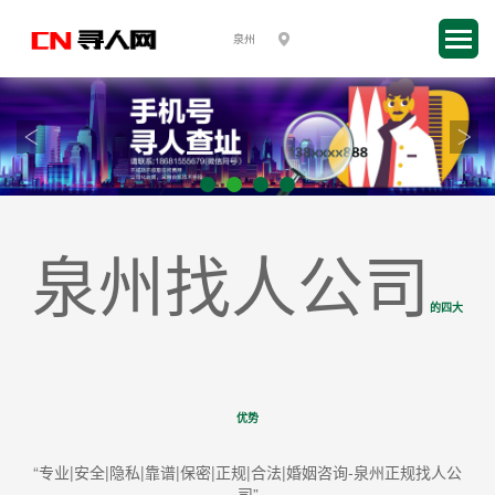
泉州找人公司
的四大
优势
“专业|安全|隐私|靠谱|保密|正规|合法|婚姻咨询-泉州正规找人公
司”