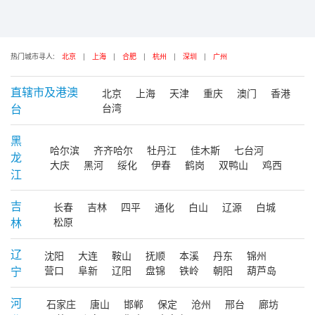
热门城市寻人:
北京
|
上海
|
合肥
|
杭州
|
深圳
|
广州
直辖市及港澳
北京
上海
天津
重庆
澳门
香港
台
台湾
黑
哈尔滨
齐齐哈尔
牡丹江
佳木斯
七台河
龙
大庆
黑河
绥化
伊春
鹤岗
双鸭山
鸡西
江
吉
长春
吉林
四平
通化
白山
辽源
白城
林
松原
辽
沈阳
大连
鞍山
抚顺
本溪
丹东
锦州
宁
营口
阜新
辽阳
盘锦
铁岭
朝阳
葫芦岛
河
石家庄
唐山
邯郸
保定
沧州
邢台
廊坊