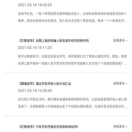
2021-03-16 16:40:53
在如今社会，一些人常常会因为各种理由去找人，比如失去联系的好友或是寻找亲人
等等，现在信息技术比较发达，找人的方式也有了更多的选。想寻一个人知道名字该
用一个什么样的方式寻找到的机率大点？下面看看寻人，找人，寻骗子以下几种技巧
试试还是很管用的。现在通过真实姓名寻人找人有哪些方法？
查看更多 +
【打假宣传】在网上真的有输入姓名查手机号的软件吗
2021-03-16 16:11:23
如今大数据年代，也是信息安全时代，有时候我们为了想找以前的同学，朋友，就想
在网上能不能有一款输入名字查手机号的软件或者输入名字查个人信息的网站呢？答
案是没有的
查看更多 +
【靠谱宣传】通过手机号找人的方法汇总
2021-03-18 10:28:49
在日常工作和生活中，我们难免会遇到各种特殊的情况，比如说是家里的老人或小孩
走丢了，又或者跟爱人吵架离家出走了不知道在哪的情况，又或许是涉及到经济方面
的原因想知道一些通过手机号找人的方法。下面我们就对手机找人进行简单的介绍，
希望对想要了解相关内容的人提供帮助。
查看更多 +
【打假宣传】只有手机号能定位到具体地址吗？