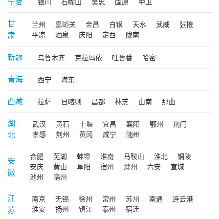
宁夏
银川
石嘴山
吴忠
固原
中卫
甘
兰州
嘉峪关
金昌
白银
天水
武威
张掖
肃
平凉
酒泉
庆阳
定西
陇南
新疆
乌鲁木齐
克拉玛依
吐鲁番
哈密
青海
西宁
海东
西藏
拉萨
日喀则
昌都
林芝
山南
那曲
湖
武汉
黄石
十堰
宜昌
襄阳
鄂州
荆门
北
孝感
荆州
黄冈
咸宁
随州
合肥
芜湖
蚌埠
淮南
马鞍山
淮北
铜陵
安
安庆
黄山
阜阳
宿州
滁州
六安
宣城
徽
池州
亳州
江
南京
无锡
徐州
常州
苏州
南通
连云港
苏
淮安
扬州
镇江
泰州
宿迁