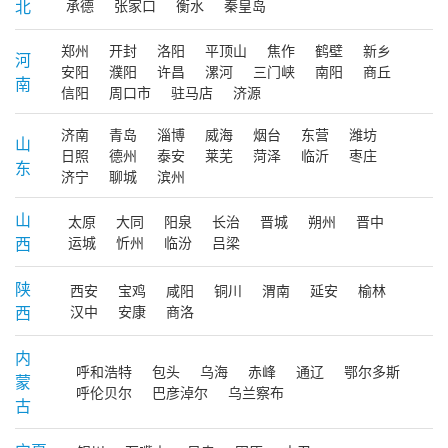
北
承德
张家口
衡水
秦皇岛
郑州
开封
洛阳
平顶山
焦作
鹤壁
新乡
河
安阳
濮阳
许昌
漯河
三门峡
南阳
商丘
南
信阳
周口市
驻马店
济源
济南
青岛
淄博
威海
烟台
东营
潍坊
山
日照
德州
泰安
莱芜
菏泽
临沂
枣庄
东
济宁
聊城
滨州
山
太原
大同
阳泉
长治
晋城
朔州
晋中
西
运城
忻州
临汾
吕梁
陕
西安
宝鸡
咸阳
铜川
渭南
延安
榆林
西
汉中
安康
商洛
内
呼和浩特
包头
乌海
赤峰
通辽
鄂尔多斯
蒙
呼伦贝尔
巴彦淖尔
乌兰察布
古