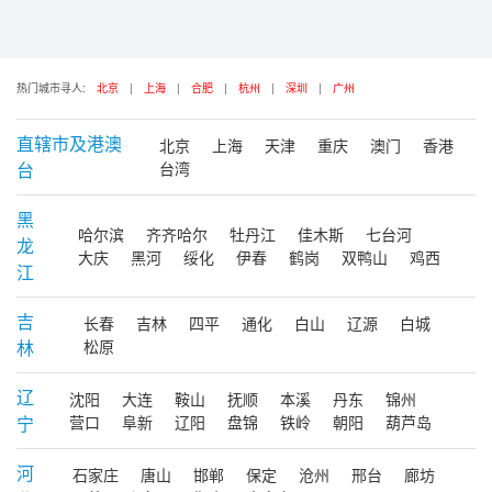
热门城市寻人:
北京
|
上海
|
合肥
|
杭州
|
深圳
|
广州
直辖市及港澳
北京
上海
天津
重庆
澳门
香港
台
台湾
黑
哈尔滨
齐齐哈尔
牡丹江
佳木斯
七台河
龙
大庆
黑河
绥化
伊春
鹤岗
双鸭山
鸡西
江
吉
长春
吉林
四平
通化
白山
辽源
白城
林
松原
辽
沈阳
大连
鞍山
抚顺
本溪
丹东
锦州
宁
营口
阜新
辽阳
盘锦
铁岭
朝阳
葫芦岛
河
石家庄
唐山
邯郸
保定
沧州
邢台
廊坊