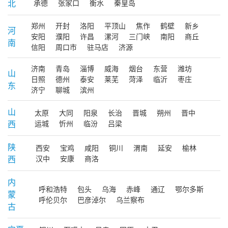
北
承德
张家口
衡水
秦皇岛
郑州
开封
洛阳
平顶山
焦作
鹤壁
新乡
河
安阳
濮阳
许昌
漯河
三门峡
南阳
商丘
南
信阳
周口市
驻马店
济源
济南
青岛
淄博
威海
烟台
东营
潍坊
山
日照
德州
泰安
莱芜
菏泽
临沂
枣庄
东
济宁
聊城
滨州
山
太原
大同
阳泉
长治
晋城
朔州
晋中
西
运城
忻州
临汾
吕梁
陕
西安
宝鸡
咸阳
铜川
渭南
延安
榆林
西
汉中
安康
商洛
内
呼和浩特
包头
乌海
赤峰
通辽
鄂尔多斯
蒙
呼伦贝尔
巴彦淖尔
乌兰察布
古