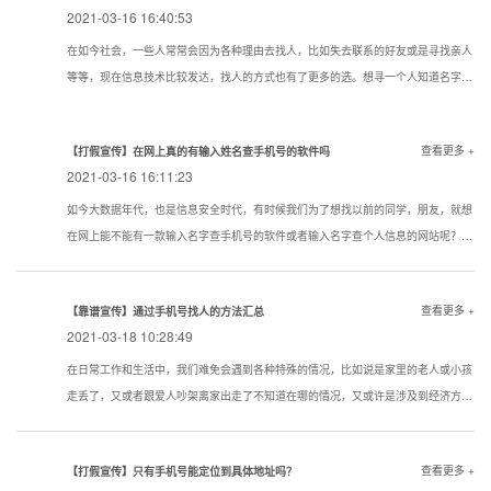
2021-03-16 16:40:53
在如今社会，一些人常常会因为各种理由去找人，比如失去联系的好友或是寻找亲人
等等，现在信息技术比较发达，找人的方式也有了更多的选。想寻一个人知道名字该
用一个什么样的方式寻找到的机率大点？下面看看寻人，找人，寻骗子以下几种技巧
试试还是很管用的。现在通过真实姓名寻人找人有哪些方法？
查看更多 +
【打假宣传】在网上真的有输入姓名查手机号的软件吗
2021-03-16 16:11:23
如今大数据年代，也是信息安全时代，有时候我们为了想找以前的同学，朋友，就想
在网上能不能有一款输入名字查手机号的软件或者输入名字查个人信息的网站呢？答
案是没有的
查看更多 +
【靠谱宣传】通过手机号找人的方法汇总
2021-03-18 10:28:49
在日常工作和生活中，我们难免会遇到各种特殊的情况，比如说是家里的老人或小孩
走丢了，又或者跟爱人吵架离家出走了不知道在哪的情况，又或许是涉及到经济方面
的原因想知道一些通过手机号找人的方法。下面我们就对手机找人进行简单的介绍，
希望对想要了解相关内容的人提供帮助。
查看更多 +
【打假宣传】只有手机号能定位到具体地址吗？