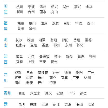
浙
杭州
宁波
温州
绍兴
湖州
嘉兴
金华
江
衢州
台州
丽水
舟山
福
福州
厦门
漳州
龙岩
三明
宁德
南平
建
莆田
泉州
湖
长沙
株洲
湘潭
衡阳
邵阳
岳阳
常德
南
张家界
益阳
娄底
郴州
永州
怀化
江
南昌
九江
景德镇
萍乡
新余
鹰潭
赣州
西
宜春
上饶
吉安
抚州
成都
自贡
攀枝花
泸州
德阳
绵阳
广元
四
遂宁
内江
乐山
南充
宜宾
广安
达州
川
眉山
雅安
巴中
资阳
贵州
贵阳
六盘水
遵义
安顺
毕节
铜仁
云
昆明
曲靖
玉溪
丽江
普洱
保山
昭通