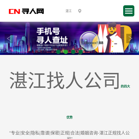
湛江找人公司
的四大
优势
“专业|安全|隐私|靠谱|保密|正规|合法|婚姻咨询-湛江正规找人公
司”