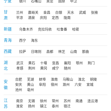
宁夏
银川
石嘴山
吴忠
固原
中卫
甘
兰州
嘉峪关
金昌
白银
天水
武威
张掖
肃
平凉
酒泉
庆阳
定西
陇南
新疆
乌鲁木齐
克拉玛依
吐鲁番
哈密
青海
西宁
海东
西藏
拉萨
日喀则
昌都
林芝
山南
那曲
湖
武汉
黄石
十堰
宜昌
襄阳
鄂州
荆门
北
孝感
荆州
黄冈
咸宁
随州
合肥
芜湖
蚌埠
淮南
马鞍山
淮北
铜陵
安
安庆
黄山
阜阳
宿州
滁州
六安
宣城
徽
池州
亳州
江
南京
无锡
徐州
常州
苏州
南通
连云港
苏
淮安
扬州
镇江
泰州
宿迁