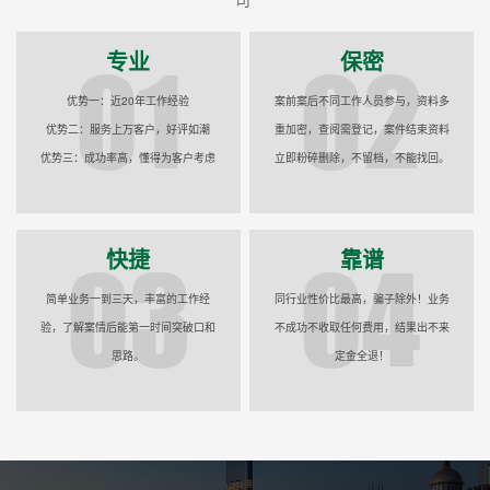
专业
保密
优势一：近20年工作经验
案前案后不同工作人员参与，资料多
优势二：服务上万客户，好评如潮
重加密，查阅需登记，案件结束资料
优势三：成功率高，懂得为客户考虑
立即粉碎删除，不留档，不能找回。
快捷
靠谱
简单业务一到三天，丰富的工作经
同行业性价比最高，骗子除外！业务
验，了解案情后能第一时间突破口和
不成功不收取任何费用，结果出不来
思路。
定金全退！