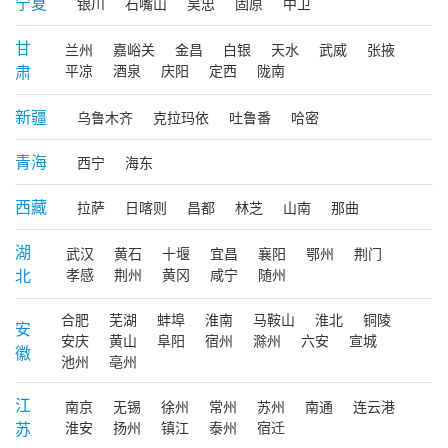
宁夏
银川
石嘴山
吴忠
固原
中卫
甘
兰州
嘉峪关
金昌
白银
天水
武威
张掖
肃
平凉
酒泉
庆阳
定西
陇南
新疆
乌鲁木齐
克拉玛依
吐鲁番
哈密
青海
西宁
海东
西藏
拉萨
日喀则
昌都
林芝
山南
那曲
湖
武汉
黄石
十堰
宜昌
襄阳
鄂州
荆门
北
孝感
荆州
黄冈
咸宁
随州
合肥
芜湖
蚌埠
淮南
马鞍山
淮北
铜陵
安
安庆
黄山
阜阳
宿州
滁州
六安
宣城
徽
池州
亳州
江
南京
无锡
徐州
常州
苏州
南通
连云港
苏
淮安
扬州
镇江
泰州
宿迁