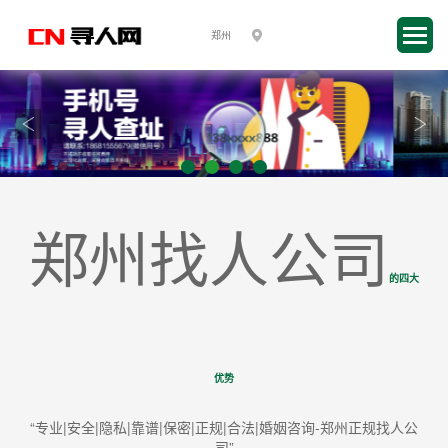
郑州找人公司
的四大
优势
“专业|安全|隐私|靠谱|保密|正规|合法|婚姻咨询-郑州正规找人公
司”