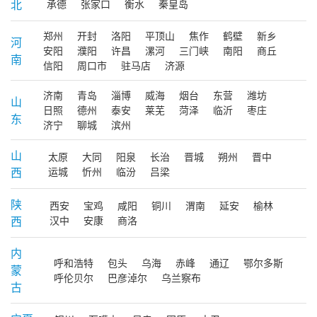
北
承德
张家口
衡水
秦皇岛
郑州
开封
洛阳
平顶山
焦作
鹤壁
新乡
河
安阳
濮阳
许昌
漯河
三门峡
南阳
商丘
南
信阳
周口市
驻马店
济源
济南
青岛
淄博
威海
烟台
东营
潍坊
山
日照
德州
泰安
莱芜
菏泽
临沂
枣庄
东
济宁
聊城
滨州
山
太原
大同
阳泉
长治
晋城
朔州
晋中
西
运城
忻州
临汾
吕梁
陕
西安
宝鸡
咸阳
铜川
渭南
延安
榆林
西
汉中
安康
商洛
内
呼和浩特
包头
乌海
赤峰
通辽
鄂尔多斯
蒙
呼伦贝尔
巴彦淖尔
乌兰察布
古