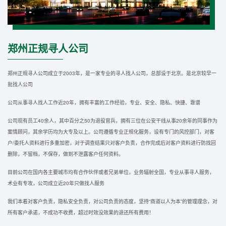
郑州正规寻人公司
郑州正规寻人公司成立于2003年，是一家专业的寻人找人公司，总部设于北京。是北京较早一
批找人公司
公司从事寻人找人工作近20年，拥有丰富的工作经验，专业、安全、隐私、快捷、靠谱
公司现有员工40余人，其中百分之50为退役官兵，拥有三位在公安干线从事20余年的同事作为
案情顾问，其余学历均为大专及以上。公司遵循专业正规化服务，设有专门的风控部门，对客
户/委托人资料进行多重加密，对于调查结果只对客户负责，合作完成后对客户资料进行防找回
删除，不留档，不保存，做到不泄露客户任何资料。
目前公司在国内各主要城市均有合作伙伴或者兄弟单位，业务辐射全国，专业从事寻人服务，
术业有专攻，公司成立近20年只做找人服务
我们本着对客户负责，隐私安全负责，对公司负责的态度，坚持“商道以人为本”的管理理念，对
所有客户承诺，不成功不收费，超过时效没效果的退还所有费用！