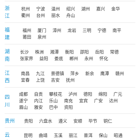
浙
杭州
宁波
温州
绍兴
湖州
嘉兴
金华
江
衢州
台州
丽水
舟山
福
福州
厦门
漳州
龙岩
三明
宁德
南平
建
莆田
泉州
湖
长沙
株洲
湘潭
衡阳
邵阳
岳阳
常德
南
张家界
益阳
娄底
郴州
永州
怀化
江
南昌
九江
景德镇
萍乡
新余
鹰潭
赣州
西
宜春
上饶
吉安
抚州
成都
自贡
攀枝花
泸州
德阳
绵阳
广元
四
遂宁
内江
乐山
南充
宜宾
广安
达州
川
眉山
雅安
巴中
资阳
贵州
贵阳
六盘水
遵义
安顺
毕节
铜仁
云
昆明
曲靖
玉溪
丽江
普洱
保山
昭通