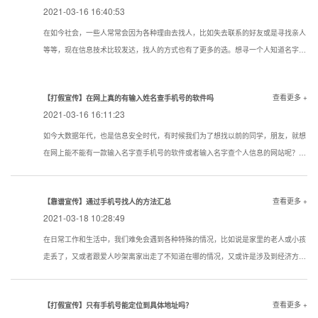
2021-03-16 16:40:53
在如今社会，一些人常常会因为各种理由去找人，比如失去联系的好友或是寻找亲人
等等，现在信息技术比较发达，找人的方式也有了更多的选。想寻一个人知道名字该
用一个什么样的方式寻找到的机率大点？下面看看寻人，找人，寻骗子以下几种技巧
试试还是很管用的。现在通过真实姓名寻人找人有哪些方法？
查看更多 +
【打假宣传】在网上真的有输入姓名查手机号的软件吗
2021-03-16 16:11:23
如今大数据年代，也是信息安全时代，有时候我们为了想找以前的同学，朋友，就想
在网上能不能有一款输入名字查手机号的软件或者输入名字查个人信息的网站呢？答
案是没有的
查看更多 +
【靠谱宣传】通过手机号找人的方法汇总
2021-03-18 10:28:49
在日常工作和生活中，我们难免会遇到各种特殊的情况，比如说是家里的老人或小孩
走丢了，又或者跟爱人吵架离家出走了不知道在哪的情况，又或许是涉及到经济方面
的原因想知道一些通过手机号找人的方法。下面我们就对手机找人进行简单的介绍，
希望对想要了解相关内容的人提供帮助。
查看更多 +
【打假宣传】只有手机号能定位到具体地址吗？