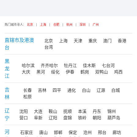
热门城市寻人:
北京
|
上海
|
合肥
|
杭州
|
深圳
|
广州
直辖市及港澳
北京
上海
天津
重庆
澳门
香港
台
台湾
黑
哈尔滨
齐齐哈尔
牡丹江
佳木斯
七台河
龙
大庆
黑河
绥化
伊春
鹤岗
双鸭山
鸡西
江
吉
长春
吉林
四平
通化
白山
辽源
白城
林
松原
辽
沈阳
大连
鞍山
抚顺
本溪
丹东
锦州
宁
营口
阜新
辽阳
盘锦
铁岭
朝阳
葫芦岛
河
石家庄
唐山
邯郸
保定
沧州
邢台
廊坊