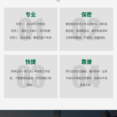
专业
保密
优势一：近20年工作经验
案前案后不同工作人员参与，资料多
优势二：服务上万客户，好评如潮
重加密，查阅需登记，案件结束资料
优势三：成功率高，懂得为客户考虑
立即粉碎删除，不留档，不能找回。
快捷
靠谱
简单业务一到三天，丰富的工作经
同行业性价比最高，骗子除外！业务
验，了解案情后能第一时间突破口和
不成功不收取任何费用，结果出不来
思路。
定金全退！