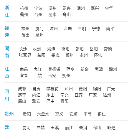
浙
杭州
宁波
温州
绍兴
湖州
嘉兴
金华
江
衢州
台州
丽水
舟山
福
福州
厦门
漳州
龙岩
三明
宁德
南平
建
莆田
泉州
湖
长沙
株洲
湘潭
衡阳
邵阳
岳阳
常德
南
张家界
益阳
娄底
郴州
永州
怀化
江
南昌
九江
景德镇
萍乡
新余
鹰潭
赣州
西
宜春
上饶
吉安
抚州
成都
自贡
攀枝花
泸州
德阳
绵阳
广元
四
遂宁
内江
乐山
南充
宜宾
广安
达州
川
眉山
雅安
巴中
资阳
贵州
贵阳
六盘水
遵义
安顺
毕节
铜仁
云
昆明
曲靖
玉溪
丽江
普洱
保山
昭通