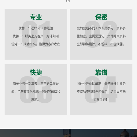
专业
保密
优势一：近20年工作经验
案前案后不同工作人员参与，资料多
优势二：服务上万客户，好评如潮
重加密，查阅需登记，案件结束资料
优势三：成功率高，懂得为客户考虑
立即粉碎删除，不留档，不能找回。
快捷
靠谱
简单业务一到三天，丰富的工作经
同行业性价比最高，骗子除外！业务
验，了解案情后能第一时间突破口和
不成功不收取任何费用，结果出不来
思路。
定金全退！