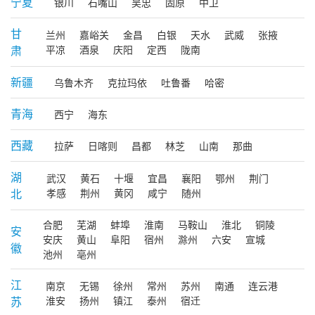
宁夏
银川
石嘴山
吴忠
固原
中卫
甘
兰州
嘉峪关
金昌
白银
天水
武威
张掖
肃
平凉
酒泉
庆阳
定西
陇南
新疆
乌鲁木齐
克拉玛依
吐鲁番
哈密
青海
西宁
海东
西藏
拉萨
日喀则
昌都
林芝
山南
那曲
湖
武汉
黄石
十堰
宜昌
襄阳
鄂州
荆门
北
孝感
荆州
黄冈
咸宁
随州
合肥
芜湖
蚌埠
淮南
马鞍山
淮北
铜陵
安
安庆
黄山
阜阳
宿州
滁州
六安
宣城
徽
池州
亳州
江
南京
无锡
徐州
常州
苏州
南通
连云港
苏
淮安
扬州
镇江
泰州
宿迁