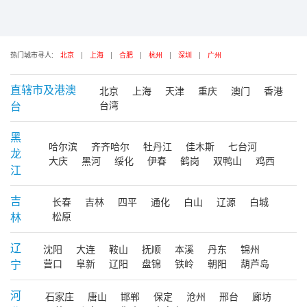
热门城市寻人:
北京
|
上海
|
合肥
|
杭州
|
深圳
|
广州
直辖市及港澳
北京
上海
天津
重庆
澳门
香港
台
台湾
黑
哈尔滨
齐齐哈尔
牡丹江
佳木斯
七台河
龙
大庆
黑河
绥化
伊春
鹤岗
双鸭山
鸡西
江
吉
长春
吉林
四平
通化
白山
辽源
白城
林
松原
辽
沈阳
大连
鞍山
抚顺
本溪
丹东
锦州
宁
营口
阜新
辽阳
盘锦
铁岭
朝阳
葫芦岛
河
石家庄
唐山
邯郸
保定
沧州
邢台
廊坊