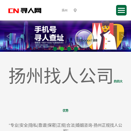
扬州找人公司
的四大
优势
“专业|安全|隐私|靠谱|保密|正规|合法|婚姻咨询-扬州正规找人公
司”