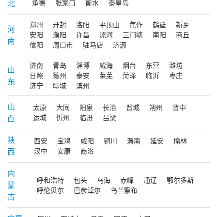
北
承德
张家口
衡水
秦皇岛
郑州
开封
洛阳
平顶山
焦作
鹤壁
新乡
河
安阳
濮阳
许昌
漯河
三门峡
南阳
商丘
南
信阳
周口市
驻马店
济源
济南
青岛
淄博
威海
烟台
东营
潍坊
山
日照
德州
泰安
莱芜
菏泽
临沂
枣庄
东
济宁
聊城
滨州
山
太原
大同
阳泉
长治
晋城
朔州
晋中
西
运城
忻州
临汾
吕梁
陕
西安
宝鸡
咸阳
铜川
渭南
延安
榆林
西
汉中
安康
商洛
内
呼和浩特
包头
乌海
赤峰
通辽
鄂尔多斯
蒙
呼伦贝尔
巴彦淖尔
乌兰察布
古