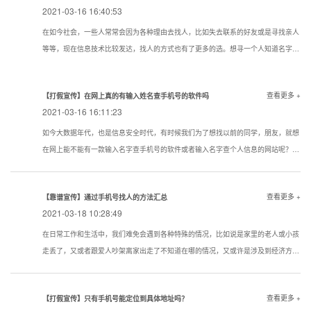
2021-03-16 16:40:53
在如今社会，一些人常常会因为各种理由去找人，比如失去联系的好友或是寻找亲人
等等，现在信息技术比较发达，找人的方式也有了更多的选。想寻一个人知道名字该
用一个什么样的方式寻找到的机率大点？下面看看寻人，找人，寻骗子以下几种技巧
试试还是很管用的。现在通过真实姓名寻人找人有哪些方法？
查看更多 +
【打假宣传】在网上真的有输入姓名查手机号的软件吗
2021-03-16 16:11:23
如今大数据年代，也是信息安全时代，有时候我们为了想找以前的同学，朋友，就想
在网上能不能有一款输入名字查手机号的软件或者输入名字查个人信息的网站呢？答
案是没有的
查看更多 +
【靠谱宣传】通过手机号找人的方法汇总
2021-03-18 10:28:49
在日常工作和生活中，我们难免会遇到各种特殊的情况，比如说是家里的老人或小孩
走丢了，又或者跟爱人吵架离家出走了不知道在哪的情况，又或许是涉及到经济方面
的原因想知道一些通过手机号找人的方法。下面我们就对手机找人进行简单的介绍，
希望对想要了解相关内容的人提供帮助。
查看更多 +
【打假宣传】只有手机号能定位到具体地址吗？