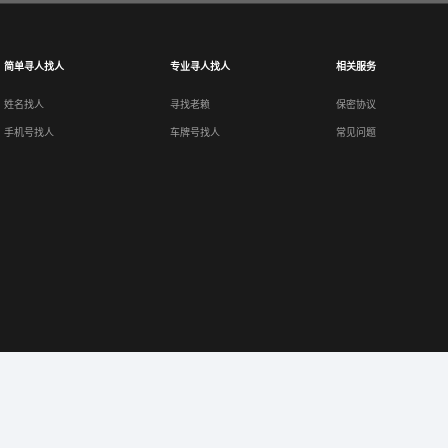
简单寻人找人
专业寻人找人
相关服务
姓名找人
寻找老赖
保密协议
手机号找人
车牌号找人
常见问题