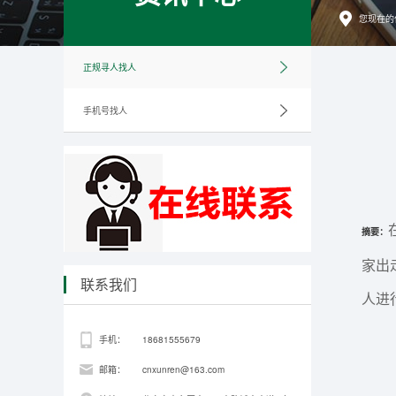
您现在的
正规寻人找人
手机号找人
摘要：
家出
联系我们
人进
手机：
18681555679
邮箱：
cnxunren@163.com