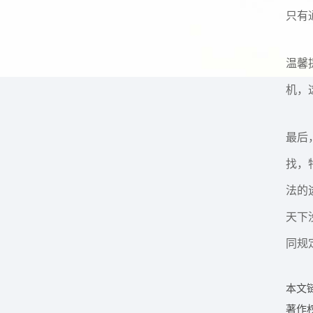
只有
温馨
机，
最后
找，
法的
天下
同规
本文链接：
著作权