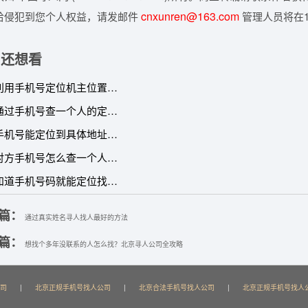
cnxunren@163.com
给侵犯到您个人权益，请发邮件
管理人员将在1
了还想看
一种利用手机号定位机主位置的方法和原理
怎样通过手机号查一个人的定位？
只有手机号能定位到具体地址吗？
知道对方手机号怎么查一个人的信息
只要知道手机号码就能定位找人？最新骗局揭秘
篇：
通过真实姓名寻人找人最好的方法
篇：
想找个多年没联系的人怎么找？北京寻人公司全攻略
司
|
北京正规手机号找人公司
|
北京合法手机号找人公司
|
北京正规手机号找人