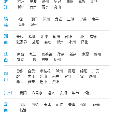
浙
杭州
宁波
温州
绍兴
湖州
嘉兴
金华
江
衢州
台州
丽水
舟山
福
福州
厦门
漳州
龙岩
三明
宁德
南平
建
莆田
泉州
湖
长沙
株洲
湘潭
衡阳
邵阳
岳阳
常德
南
张家界
益阳
娄底
郴州
永州
怀化
江
南昌
九江
景德镇
萍乡
新余
鹰潭
赣州
西
宜春
上饶
吉安
抚州
成都
自贡
攀枝花
泸州
德阳
绵阳
广元
四
遂宁
内江
乐山
南充
宜宾
广安
达州
川
眉山
雅安
巴中
资阳
贵州
贵阳
六盘水
遵义
安顺
毕节
铜仁
云
昆明
曲靖
玉溪
丽江
普洱
保山
昭通
南
临沧