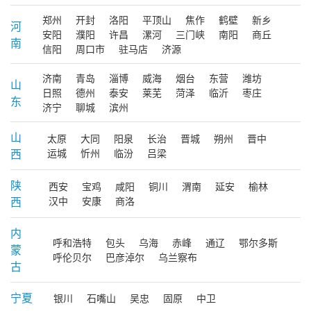
郑州
开封
洛阳
平顶山
焦作
鹤壁
新乡
河
安阳
濮阳
许昌
漯河
三门峡
南阳
商丘
南
信阳
周口市
驻马店
济源
济南
青岛
淄博
威海
烟台
东营
潍坊
山
日照
德州
泰安
莱芜
菏泽
临沂
枣庄
东
济宁
聊城
滨州
山
太原
大同
阳泉
长治
晋城
朔州
晋中
西
运城
忻州
临汾
吕梁
陕
西安
宝鸡
咸阳
铜川
渭南
延安
榆林
西
汉中
安康
商洛
内
呼和浩特
包头
乌海
赤峰
通辽
鄂尔多斯
蒙
呼伦贝尔
巴彦淖尔
乌兰察布
古
宁夏
银川
石嘴山
吴忠
固原
中卫