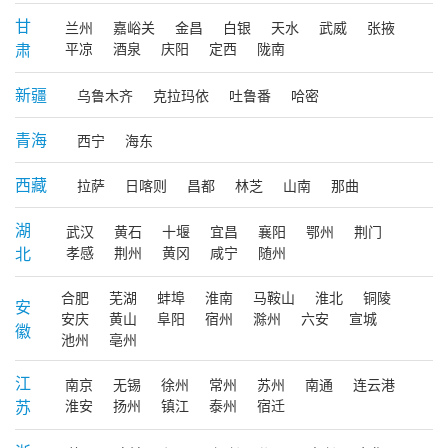
甘
兰州
嘉峪关
金昌
白银
天水
武威
张掖
肃
平凉
酒泉
庆阳
定西
陇南
新疆
乌鲁木齐
克拉玛依
吐鲁番
哈密
青海
西宁
海东
西藏
拉萨
日喀则
昌都
林芝
山南
那曲
湖
武汉
黄石
十堰
宜昌
襄阳
鄂州
荆门
北
孝感
荆州
黄冈
咸宁
随州
合肥
芜湖
蚌埠
淮南
马鞍山
淮北
铜陵
安
安庆
黄山
阜阳
宿州
滁州
六安
宣城
徽
池州
亳州
江
南京
无锡
徐州
常州
苏州
南通
连云港
苏
淮安
扬州
镇江
泰州
宿迁