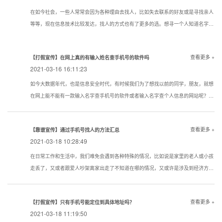
在如今社会，一些人常常会因为各种理由去找人，比如失去联系的好友或是寻找亲人
等等，现在信息技术比较发达，找人的方式也有了更多的选。想寻一个人知道名字该
用一个什么样的方式寻找到的机率大点？下面看看寻人，找人，寻骗子以下几种技巧
试试还是很管用的。现在通过真实姓名寻人找人有哪些方法？
查看更多 +
【打假宣传】在网上真的有输入姓名查手机号的软件吗
2021-03-16 16:11:23
如今大数据年代，也是信息安全时代，有时候我们为了想找以前的同学，朋友，就想
在网上能不能有一款输入名字查手机号的软件或者输入名字查个人信息的网站呢？答
案是没有的
查看更多 +
【靠谱宣传】通过手机号找人的方法汇总
2021-03-18 10:28:49
在日常工作和生活中，我们难免会遇到各种特殊的情况，比如说是家里的老人或小孩
走丢了，又或者跟爱人吵架离家出走了不知道在哪的情况，又或许是涉及到经济方面
的原因想知道一些通过手机号找人的方法。下面我们就对手机找人进行简单的介绍，
希望对想要了解相关内容的人提供帮助。
查看更多 +
【打假宣传】只有手机号能定位到具体地址吗？
2021-03-18 11:19:50