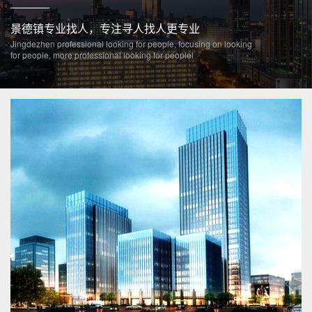
景德镇专业找人，专注寻人找人更专业
Jingdezhen professional looking for people, focusing on looking
for people, more professional looking for peoplel