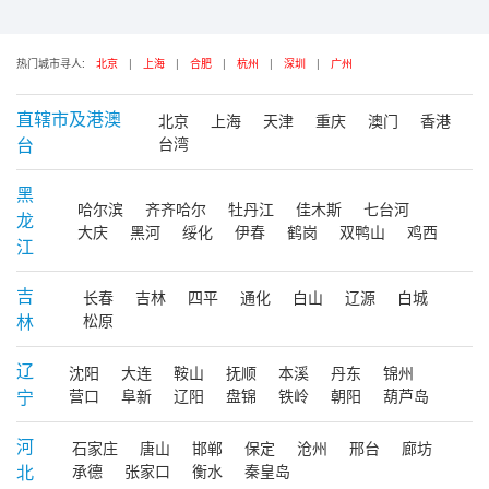
热门城市寻人:
北京
|
上海
|
合肥
|
杭州
|
深圳
|
广州
直辖市及港澳
北京
上海
天津
重庆
澳门
香港
台
台湾
黑
哈尔滨
齐齐哈尔
牡丹江
佳木斯
七台河
龙
大庆
黑河
绥化
伊春
鹤岗
双鸭山
鸡西
江
吉
长春
吉林
四平
通化
白山
辽源
白城
林
松原
辽
沈阳
大连
鞍山
抚顺
本溪
丹东
锦州
宁
营口
阜新
辽阳
盘锦
铁岭
朝阳
葫芦岛
河
石家庄
唐山
邯郸
保定
沧州
邢台
廊坊
北
承德
张家口
衡水
秦皇岛