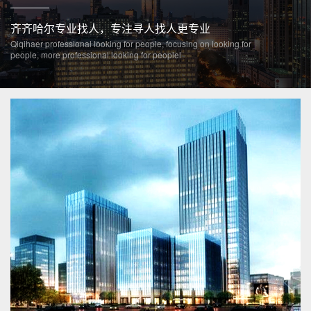
齐齐哈尔专业找人，专注寻人找人更专业
Qiqihaer professional looking for people, focusing on looking for
people, more professional looking for peoplel