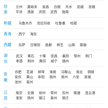
甘
兰州
嘉峪关
金昌
白银
天水
武威
张掖
肃
平凉
酒泉
庆阳
定西
陇南
新疆
乌鲁木齐
克拉玛依
吐鲁番
哈密
青海
西宁
海东
西藏
拉萨
日喀则
昌都
林芝
山南
那曲
湖
武汉
黄石
十堰
宜昌
襄阳
鄂州
荆门
北
孝感
荆州
黄冈
咸宁
随州
合肥
芜湖
蚌埠
淮南
马鞍山
淮北
铜陵
安
安庆
黄山
阜阳
宿州
滁州
六安
宣城
徽
池州
亳州
江
南京
无锡
徐州
常州
苏州
南通
连云港
苏
淮安
扬州
镇江
泰州
宿迁