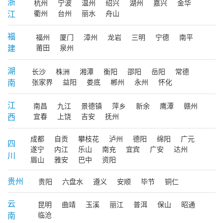
浙
杭州
宁波
温州
绍兴
湖州
嘉兴
金华
江
衢州
台州
丽水
舟山
福
福州
厦门
漳州
龙岩
三明
宁德
南平
建
莆田
泉州
湖
长沙
株洲
湘潭
衡阳
邵阳
岳阳
常德
南
张家界
益阳
娄底
郴州
永州
怀化
江
南昌
九江
景德镇
萍乡
新余
鹰潭
赣州
西
宜春
上饶
吉安
抚州
成都
自贡
攀枝花
泸州
德阳
绵阳
广元
四
遂宁
内江
乐山
南充
宜宾
广安
达州
川
眉山
雅安
巴中
资阳
贵州
贵阳
六盘水
遵义
安顺
毕节
铜仁
云
昆明
曲靖
玉溪
丽江
普洱
保山
昭通
南
临沧