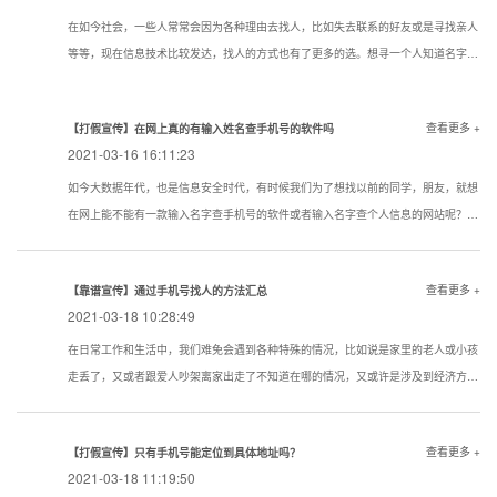
在如今社会，一些人常常会因为各种理由去找人，比如失去联系的好友或是寻找亲人
等等，现在信息技术比较发达，找人的方式也有了更多的选。想寻一个人知道名字该
用一个什么样的方式寻找到的机率大点？下面看看寻人，找人，寻骗子以下几种技巧
试试还是很管用的。现在通过真实姓名寻人找人有哪些方法？
查看更多 +
【打假宣传】在网上真的有输入姓名查手机号的软件吗
2021-03-16 16:11:23
如今大数据年代，也是信息安全时代，有时候我们为了想找以前的同学，朋友，就想
在网上能不能有一款输入名字查手机号的软件或者输入名字查个人信息的网站呢？答
案是没有的
查看更多 +
【靠谱宣传】通过手机号找人的方法汇总
2021-03-18 10:28:49
在日常工作和生活中，我们难免会遇到各种特殊的情况，比如说是家里的老人或小孩
走丢了，又或者跟爱人吵架离家出走了不知道在哪的情况，又或许是涉及到经济方面
的原因想知道一些通过手机号找人的方法。下面我们就对手机找人进行简单的介绍，
希望对想要了解相关内容的人提供帮助。
查看更多 +
【打假宣传】只有手机号能定位到具体地址吗？
2021-03-18 11:19:50