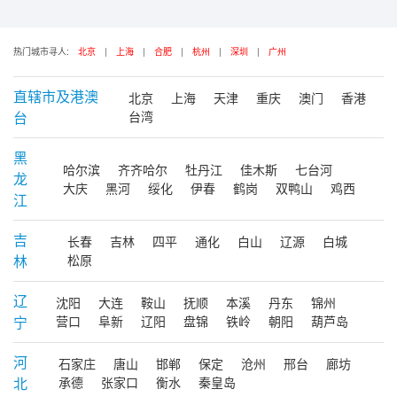
热门城市寻人:
北京
|
上海
|
合肥
|
杭州
|
深圳
|
广州
直辖市及港澳
北京
上海
天津
重庆
澳门
香港
台
台湾
黑
哈尔滨
齐齐哈尔
牡丹江
佳木斯
七台河
龙
大庆
黑河
绥化
伊春
鹤岗
双鸭山
鸡西
江
吉
长春
吉林
四平
通化
白山
辽源
白城
林
松原
辽
沈阳
大连
鞍山
抚顺
本溪
丹东
锦州
宁
营口
阜新
辽阳
盘锦
铁岭
朝阳
葫芦岛
河
石家庄
唐山
邯郸
保定
沧州
邢台
廊坊
北
承德
张家口
衡水
秦皇岛