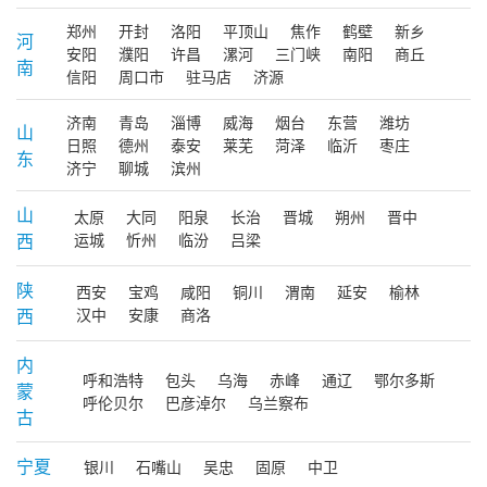
郑州
开封
洛阳
平顶山
焦作
鹤壁
新乡
河
安阳
濮阳
许昌
漯河
三门峡
南阳
商丘
南
信阳
周口市
驻马店
济源
济南
青岛
淄博
威海
烟台
东营
潍坊
山
日照
德州
泰安
莱芜
菏泽
临沂
枣庄
东
济宁
聊城
滨州
山
太原
大同
阳泉
长治
晋城
朔州
晋中
西
运城
忻州
临汾
吕梁
陕
西安
宝鸡
咸阳
铜川
渭南
延安
榆林
西
汉中
安康
商洛
内
呼和浩特
包头
乌海
赤峰
通辽
鄂尔多斯
蒙
呼伦贝尔
巴彦淖尔
乌兰察布
古
宁夏
银川
石嘴山
吴忠
固原
中卫