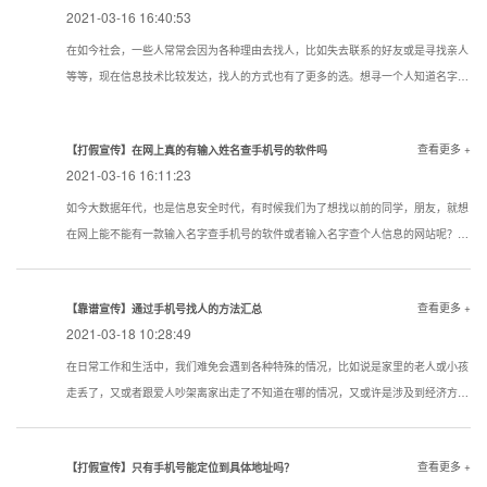
2021-03-16 16:40:53
在如今社会，一些人常常会因为各种理由去找人，比如失去联系的好友或是寻找亲人
等等，现在信息技术比较发达，找人的方式也有了更多的选。想寻一个人知道名字该
用一个什么样的方式寻找到的机率大点？下面看看寻人，找人，寻骗子以下几种技巧
试试还是很管用的。现在通过真实姓名寻人找人有哪些方法？
查看更多 +
【打假宣传】在网上真的有输入姓名查手机号的软件吗
2021-03-16 16:11:23
如今大数据年代，也是信息安全时代，有时候我们为了想找以前的同学，朋友，就想
在网上能不能有一款输入名字查手机号的软件或者输入名字查个人信息的网站呢？答
案是没有的
查看更多 +
【靠谱宣传】通过手机号找人的方法汇总
2021-03-18 10:28:49
在日常工作和生活中，我们难免会遇到各种特殊的情况，比如说是家里的老人或小孩
走丢了，又或者跟爱人吵架离家出走了不知道在哪的情况，又或许是涉及到经济方面
的原因想知道一些通过手机号找人的方法。下面我们就对手机找人进行简单的介绍，
希望对想要了解相关内容的人提供帮助。
查看更多 +
【打假宣传】只有手机号能定位到具体地址吗？