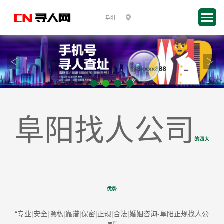
阜阳找人公司
的四大
优势
“专业|安全|隐私|靠谱|保密|正规|合法|婚姻咨询-阜阳正规找人公
司”