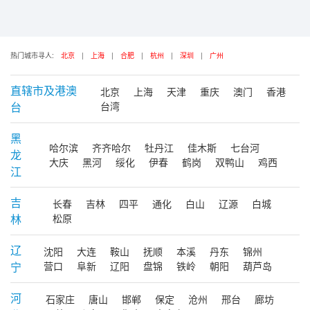
热门城市寻人:
北京
|
上海
|
合肥
|
杭州
|
深圳
|
广州
直辖市及港澳
北京
上海
天津
重庆
澳门
香港
台
台湾
黑
哈尔滨
齐齐哈尔
牡丹江
佳木斯
七台河
龙
大庆
黑河
绥化
伊春
鹤岗
双鸭山
鸡西
江
吉
长春
吉林
四平
通化
白山
辽源
白城
林
松原
辽
沈阳
大连
鞍山
抚顺
本溪
丹东
锦州
宁
营口
阜新
辽阳
盘锦
铁岭
朝阳
葫芦岛
河
石家庄
唐山
邯郸
保定
沧州
邢台
廊坊