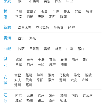
宁夏
银川
石嘴山
吴忠
固原
中卫
甘
兰州
嘉峪关
金昌
白银
天水
武威
张掖
肃
平凉
酒泉
庆阳
定西
陇南
新疆
乌鲁木齐
克拉玛依
吐鲁番
哈密
青海
西宁
海东
西藏
拉萨
日喀则
昌都
林芝
山南
那曲
湖
武汉
黄石
十堰
宜昌
襄阳
鄂州
荆门
北
孝感
荆州
黄冈
咸宁
随州
合肥
芜湖
蚌埠
淮南
马鞍山
淮北
铜陵
安
安庆
黄山
阜阳
宿州
滁州
六安
宣城
徽
池州
亳州
江
南京
无锡
徐州
常州
苏州
南通
连云港
苏
淮安
扬州
镇江
泰州
宿迁