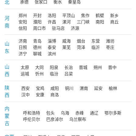
北
承德
张家口
衡水
秦皇岛
郑州
开封
洛阳
平顶山
焦作
鹤壁
新乡
河
安阳
濮阳
许昌
漯河
三门峡
南阳
商丘
南
信阳
周口市
驻马店
济源
济南
青岛
淄博
威海
烟台
东营
潍坊
山
日照
德州
泰安
莱芜
菏泽
临沂
枣庄
东
济宁
聊城
滨州
山
太原
大同
阳泉
长治
晋城
朔州
晋中
西
运城
忻州
临汾
吕梁
陕
西安
宝鸡
咸阳
铜川
渭南
延安
榆林
西
汉中
安康
商洛
内
呼和浩特
包头
乌海
赤峰
通辽
鄂尔多斯
蒙
呼伦贝尔
巴彦淖尔
乌兰察布
古