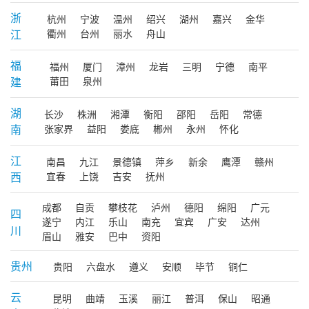
浙
杭州
宁波
温州
绍兴
湖州
嘉兴
金华
江
衢州
台州
丽水
舟山
福
福州
厦门
漳州
龙岩
三明
宁德
南平
建
莆田
泉州
湖
长沙
株洲
湘潭
衡阳
邵阳
岳阳
常德
南
张家界
益阳
娄底
郴州
永州
怀化
江
南昌
九江
景德镇
萍乡
新余
鹰潭
赣州
西
宜春
上饶
吉安
抚州
成都
自贡
攀枝花
泸州
德阳
绵阳
广元
四
遂宁
内江
乐山
南充
宜宾
广安
达州
川
眉山
雅安
巴中
资阳
贵州
贵阳
六盘水
遵义
安顺
毕节
铜仁
云
昆明
曲靖
玉溪
丽江
普洱
保山
昭通