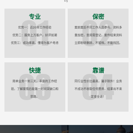
专业
保密
优势一：近20年工作经验
案前案后不同工作人员参与，资料多
优势二：服务上万客户，好评如潮
重加密，查阅需登记，案件结束资料
优势三：成功率高，懂得为客户考虑
立即粉碎删除，不留档，不能找回。
快捷
靠谱
简单业务一到三天，丰富的工作经
同行业性价比最高，骗子除外！业务
验，了解案情后能第一时间突破口和
不成功不收取任何费用，结果出不来
思路。
定金全退！