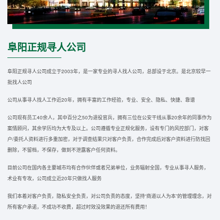
阜阳正规寻人公司
阜阳正规寻人公司成立于2003年，是一家专业的寻人找人公司，总部设于北京。是北京较早一
批找人公司
公司从事寻人找人工作近20年，拥有丰富的工作经验，专业、安全、隐私、快捷、靠谱
公司现有员工40余人，其中百分之50为退役官兵，拥有三位在公安干线从事20余年的同事作为
案情顾问，其余学历均为大专及以上。公司遵循专业正规化服务，设有专门的风控部门，对客
户/委托人资料进行多重加密，对于调查结果只对客户负责，合作完成后对客户资料进行防找回
删除，不留档，不保存，做到不泄露客户任何资料。
目前公司在国内各主要城市均有合作伙伴或者兄弟单位，业务辐射全国，专业从事寻人服务，
术业有专攻，公司成立近20年只做找人服务
我们本着对客户负责，隐私安全负责，对公司负责的态度，坚持“商道以人为本”的管理理念，对
所有客户承诺，不成功不收费，超过时效没效果的退还所有费用！