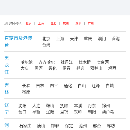
热门城市寻人:
北京
|
上海
|
合肥
|
杭州
|
深圳
|
广州
直辖市及港澳
北京
上海
天津
重庆
澳门
香港
台
台湾
黑
哈尔滨
齐齐哈尔
牡丹江
佳木斯
七台河
龙
大庆
黑河
绥化
伊春
鹤岗
双鸭山
鸡西
江
吉
长春
吉林
四平
通化
白山
辽源
白城
林
松原
辽
沈阳
大连
鞍山
抚顺
本溪
丹东
锦州
宁
营口
阜新
辽阳
盘锦
铁岭
朝阳
葫芦岛
河
石家庄
唐山
邯郸
保定
沧州
邢台
廊坊