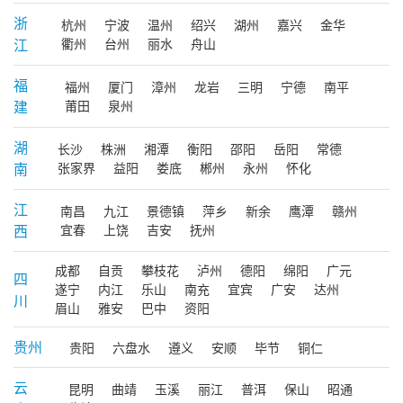
浙
杭州
宁波
温州
绍兴
湖州
嘉兴
金华
江
衢州
台州
丽水
舟山
福
福州
厦门
漳州
龙岩
三明
宁德
南平
建
莆田
泉州
湖
长沙
株洲
湘潭
衡阳
邵阳
岳阳
常德
南
张家界
益阳
娄底
郴州
永州
怀化
江
南昌
九江
景德镇
萍乡
新余
鹰潭
赣州
西
宜春
上饶
吉安
抚州
成都
自贡
攀枝花
泸州
德阳
绵阳
广元
四
遂宁
内江
乐山
南充
宜宾
广安
达州
川
眉山
雅安
巴中
资阳
贵州
贵阳
六盘水
遵义
安顺
毕节
铜仁
云
昆明
曲靖
玉溪
丽江
普洱
保山
昭通