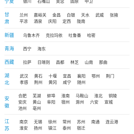
宁夏
银川
石嘴山
吴忠
固原
中卫
甘
兰州
嘉峪关
金昌
白银
天水
武威
张掖
肃
平凉
酒泉
庆阳
定西
陇南
新疆
乌鲁木齐
克拉玛依
吐鲁番
哈密
青海
西宁
海东
西藏
拉萨
日喀则
昌都
林芝
山南
那曲
湖
武汉
黄石
十堰
宜昌
襄阳
鄂州
荆门
北
孝感
荆州
黄冈
咸宁
随州
合肥
芜湖
蚌埠
淮南
马鞍山
淮北
铜陵
安
安庆
黄山
阜阳
宿州
滁州
六安
宣城
徽
池州
亳州
江
南京
无锡
徐州
常州
苏州
南通
连云港
苏
淮安
扬州
镇江
泰州
宿迁