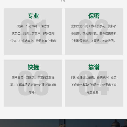
专业
保密
优势一：近20年工作经验
案前案后不同工作人员参与，资料多
优势二：服务上万客户，好评如潮
重加密，查阅需登记，案件结束资料
优势三：成功率高，懂得为客户考虑
立即粉碎删除，不留档，不能找回。
快捷
靠谱
简单业务一到三天，丰富的工作经
同行业性价比最高，骗子除外！业务
验，了解案情后能第一时间突破口和
不成功不收取任何费用，结果出不来
思路。
定金全退！