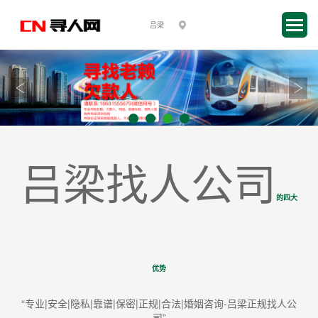
吕梁找人公司
的四大
优势
“专业|安全|隐私|靠谱|保密|正规|合法|婚姻咨询-吕梁正规找人公
司”