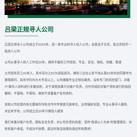
吕梁正规寻人公司
吕梁正规寻人公司成立于2003年，是一家专业的寻人找人公司，总部设于北京。是北京较早一
批找人公司
公司从事寻人找人工作近20年，拥有丰富的工作经验，专业、安全、隐私、快捷、靠谱
公司现有员工40余人，其中百分之50为退役官兵，拥有三位在公安干线从事20余年的同事作为
案情顾问，其余学历均为大专及以上。公司遵循专业正规化服务，设有专门的风控部门，对客
户/委托人资料进行多重加密，对于调查结果只对客户负责，合作完成后对客户资料进行防找回
删除，不留档，不保存，做到不泄露客户任何资料。
目前公司在国内各主要城市均有合作伙伴或者兄弟单位，业务辐射全国，专业从事寻人服务，
术业有专攻，公司成立近20年只做找人服务
我们本着对客户负责，隐私安全负责，对公司负责的态度，坚持“商道以人为本”的管理理念，对
所有客户承诺，不成功不收费，超过时效没效果的退还所有费用！