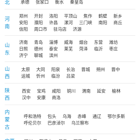
北
承德
张家口
衡水
秦皇岛
郑州
开封
洛阳
平顶山
焦作
鹤壁
新乡
河
安阳
濮阳
许昌
漯河
三门峡
南阳
商丘
南
信阳
周口市
驻马店
济源
济南
青岛
淄博
威海
烟台
东营
潍坊
山
日照
德州
泰安
莱芜
菏泽
临沂
枣庄
东
济宁
聊城
滨州
山
太原
大同
阳泉
长治
晋城
朔州
晋中
西
运城
忻州
临汾
吕梁
陕
西安
宝鸡
咸阳
铜川
渭南
延安
榆林
西
汉中
安康
商洛
内
呼和浩特
包头
乌海
赤峰
通辽
鄂尔多斯
蒙
呼伦贝尔
巴彦淖尔
乌兰察布
古