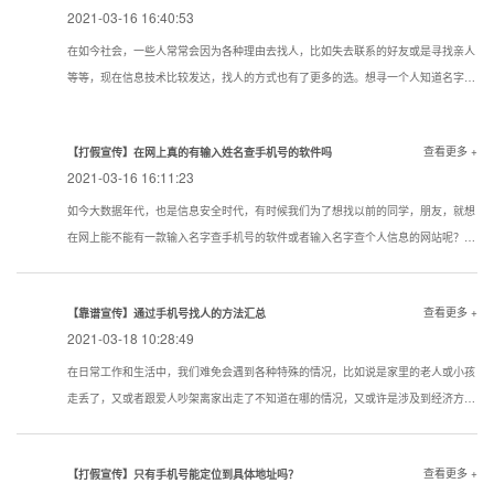
2021-03-16 16:40:53
在如今社会，一些人常常会因为各种理由去找人，比如失去联系的好友或是寻找亲人
等等，现在信息技术比较发达，找人的方式也有了更多的选。想寻一个人知道名字该
用一个什么样的方式寻找到的机率大点？下面看看寻人，找人，寻骗子以下几种技巧
试试还是很管用的。现在通过真实姓名寻人找人有哪些方法？
查看更多 +
【打假宣传】在网上真的有输入姓名查手机号的软件吗
2021-03-16 16:11:23
如今大数据年代，也是信息安全时代，有时候我们为了想找以前的同学，朋友，就想
在网上能不能有一款输入名字查手机号的软件或者输入名字查个人信息的网站呢？答
案是没有的
查看更多 +
【靠谱宣传】通过手机号找人的方法汇总
2021-03-18 10:28:49
在日常工作和生活中，我们难免会遇到各种特殊的情况，比如说是家里的老人或小孩
走丢了，又或者跟爱人吵架离家出走了不知道在哪的情况，又或许是涉及到经济方面
的原因想知道一些通过手机号找人的方法。下面我们就对手机找人进行简单的介绍，
希望对想要了解相关内容的人提供帮助。
查看更多 +
【打假宣传】只有手机号能定位到具体地址吗？