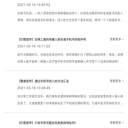
2021-03-16 16:40:53
在如今社会，一些人常常会因为各种理由去找人，比如失去联系的好友或是寻找亲人
等等，现在信息技术比较发达，找人的方式也有了更多的选。想寻一个人知道名字该
用一个什么样的方式寻找到的机率大点？下面看看寻人，找人，寻骗子以下几种技巧
试试还是很管用的。现在通过真实姓名寻人找人有哪些方法？
查看更多 +
【打假宣传】在网上真的有输入姓名查手机号的软件吗
2021-03-16 16:11:23
如今大数据年代，也是信息安全时代，有时候我们为了想找以前的同学，朋友，就想
在网上能不能有一款输入名字查手机号的软件或者输入名字查个人信息的网站呢？答
案是没有的
查看更多 +
【靠谱宣传】通过手机号找人的方法汇总
2021-03-18 10:28:49
在日常工作和生活中，我们难免会遇到各种特殊的情况，比如说是家里的老人或小孩
走丢了，又或者跟爱人吵架离家出走了不知道在哪的情况，又或许是涉及到经济方面
的原因想知道一些通过手机号找人的方法。下面我们就对手机找人进行简单的介绍，
希望对想要了解相关内容的人提供帮助。
查看更多 +
【打假宣传】只有手机号能定位到具体地址吗？