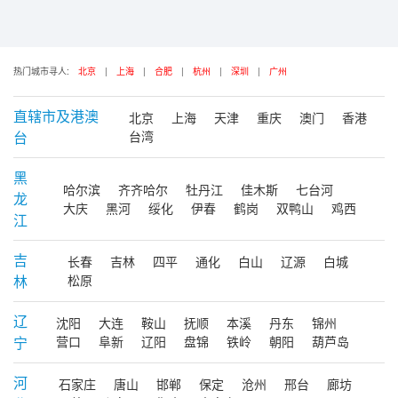
热门城市寻人:
北京
|
上海
|
合肥
|
杭州
|
深圳
|
广州
直辖市及港澳
北京
上海
天津
重庆
澳门
香港
台
台湾
黑
哈尔滨
齐齐哈尔
牡丹江
佳木斯
七台河
龙
大庆
黑河
绥化
伊春
鹤岗
双鸭山
鸡西
江
吉
长春
吉林
四平
通化
白山
辽源
白城
林
松原
辽
沈阳
大连
鞍山
抚顺
本溪
丹东
锦州
宁
营口
阜新
辽阳
盘锦
铁岭
朝阳
葫芦岛
河
石家庄
唐山
邯郸
保定
沧州
邢台
廊坊