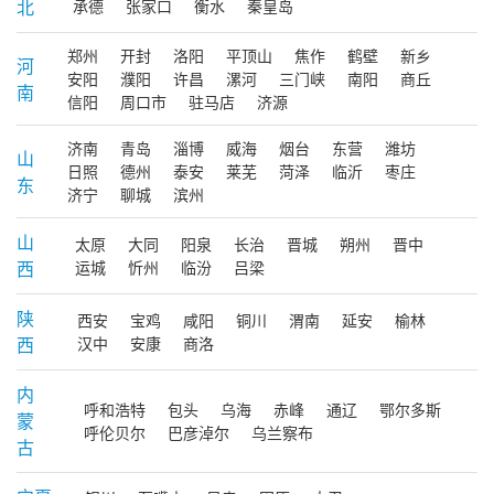
北
承德
张家口
衡水
秦皇岛
郑州
开封
洛阳
平顶山
焦作
鹤壁
新乡
河
安阳
濮阳
许昌
漯河
三门峡
南阳
商丘
南
信阳
周口市
驻马店
济源
济南
青岛
淄博
威海
烟台
东营
潍坊
山
日照
德州
泰安
莱芜
菏泽
临沂
枣庄
东
济宁
聊城
滨州
山
太原
大同
阳泉
长治
晋城
朔州
晋中
西
运城
忻州
临汾
吕梁
陕
西安
宝鸡
咸阳
铜川
渭南
延安
榆林
西
汉中
安康
商洛
内
呼和浩特
包头
乌海
赤峰
通辽
鄂尔多斯
蒙
呼伦贝尔
巴彦淖尔
乌兰察布
古