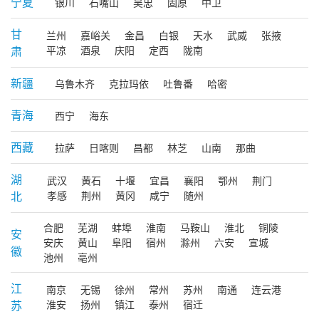
宁夏
银川
石嘴山
吴忠
固原
中卫
甘
兰州
嘉峪关
金昌
白银
天水
武威
张掖
肃
平凉
酒泉
庆阳
定西
陇南
新疆
乌鲁木齐
克拉玛依
吐鲁番
哈密
青海
西宁
海东
西藏
拉萨
日喀则
昌都
林芝
山南
那曲
湖
武汉
黄石
十堰
宜昌
襄阳
鄂州
荆门
北
孝感
荆州
黄冈
咸宁
随州
合肥
芜湖
蚌埠
淮南
马鞍山
淮北
铜陵
安
安庆
黄山
阜阳
宿州
滁州
六安
宣城
徽
池州
亳州
江
南京
无锡
徐州
常州
苏州
南通
连云港
苏
淮安
扬州
镇江
泰州
宿迁