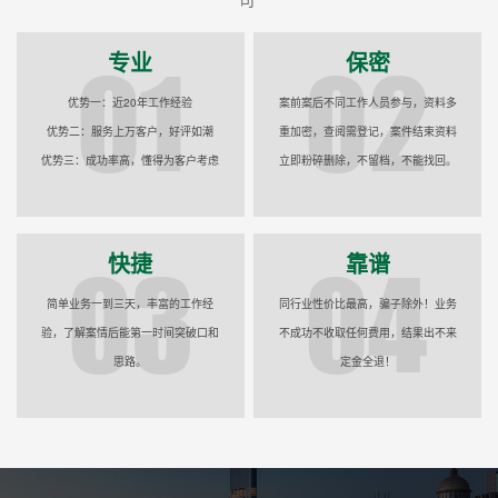
专业
保密
优势一：近20年工作经验
案前案后不同工作人员参与，资料多
优势二：服务上万客户，好评如潮
重加密，查阅需登记，案件结束资料
优势三：成功率高，懂得为客户考虑
立即粉碎删除，不留档，不能找回。
快捷
靠谱
简单业务一到三天，丰富的工作经
同行业性价比最高，骗子除外！业务
验，了解案情后能第一时间突破口和
不成功不收取任何费用，结果出不来
思路。
定金全退！