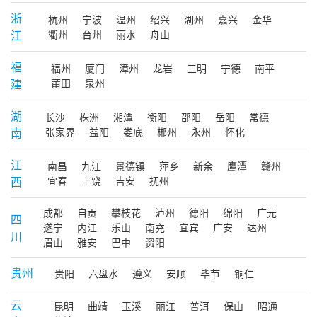
浙
杭州
宁波
温州
绍兴
湖州
嘉兴
金华
江
衢州
台州
丽水
舟山
福
福州
厦门
漳州
龙岩
三明
宁德
南平
建
莆田
泉州
湖
长沙
株洲
湘潭
衡阳
邵阳
岳阳
常德
南
张家界
益阳
娄底
郴州
永州
怀化
江
南昌
九江
景德镇
萍乡
新余
鹰潭
赣州
西
宜春
上饶
吉安
抚州
成都
自贡
攀枝花
泸州
德阳
绵阳
广元
四
遂宁
内江
乐山
南充
宜宾
广安
达州
川
眉山
雅安
巴中
资阳
贵州
贵阳
六盘水
遵义
安顺
毕节
铜仁
云
昆明
曲靖
玉溪
丽江
普洱
保山
昭通