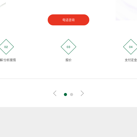
电话咨询
02
03
04
解/分析案情
报价
支付定金