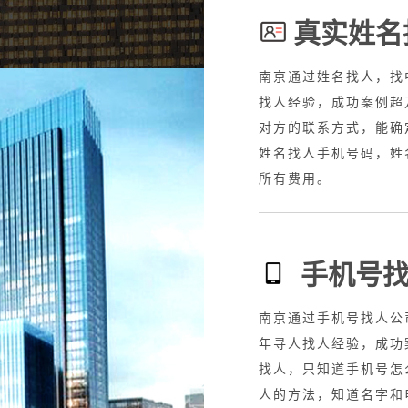
真实姓名
全国业务，20年寻人
南京通过姓名找人，找
，知道车牌寻人找车，车
找人经验，成功案例超
车丢了怎么查，抵押车找
对方的联系方式，能确
，专业找人车服务，找到
姓名找人手机号码，姓
所有费用。
手机号
接全国业务，20年寻
南京通过手机号找人公
赖、网逃，失信人，故意
年寻人找人经验，成功
的，只需要身份证号码就
找人，只知道手机号怎
任何费用
人的方法，知道名字和