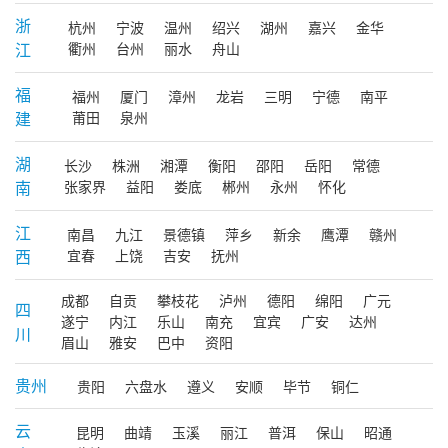
浙
杭州
宁波
温州
绍兴
湖州
嘉兴
金华
江
衢州
台州
丽水
舟山
福
福州
厦门
漳州
龙岩
三明
宁德
南平
建
莆田
泉州
湖
长沙
株洲
湘潭
衡阳
邵阳
岳阳
常德
南
张家界
益阳
娄底
郴州
永州
怀化
江
南昌
九江
景德镇
萍乡
新余
鹰潭
赣州
西
宜春
上饶
吉安
抚州
成都
自贡
攀枝花
泸州
德阳
绵阳
广元
四
遂宁
内江
乐山
南充
宜宾
广安
达州
川
眉山
雅安
巴中
资阳
贵州
贵阳
六盘水
遵义
安顺
毕节
铜仁
云
昆明
曲靖
玉溪
丽江
普洱
保山
昭通