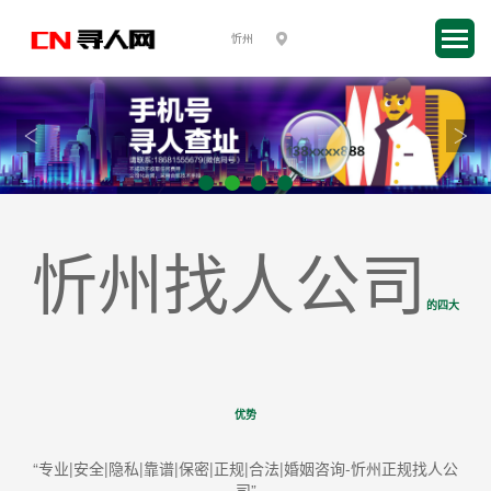
忻州找人公司
的四大
优势
“专业|安全|隐私|靠谱|保密|正规|合法|婚姻咨询-忻州正规找人公
司”