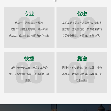
专业
保密
优势一：近20年工作经验
案前案后不同工作人员参与，资料多
优势二：服务上万客户，好评如潮
重加密，查阅需登记，案件结束资料
优势三：成功率高，懂得为客户考虑
立即粉碎删除，不留档，不能找回。
快捷
靠谱
简单业务一到三天，丰富的工作经
同行业性价比最高，骗子除外！业务
验，了解案情后能第一时间突破口和
不成功不收取任何费用，结果出不来
思路。
定金全退！