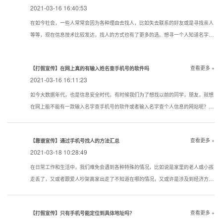
2021-03-16 16:40:53
在如今社会，一些人常常会因为各种理由去找人，比如失去联系的好友或是寻找亲人
等等，现在信息技术比较发达，找人的方式也有了更多的选。想寻一个人知道名字该
用一个什么样的方式寻找到的机率大点？下面看看寻人，找人，寻骗子以下几种技巧
试试还是很管用的。现在通过真实姓名寻人找人有哪些方法？
查看更多 +
【打假宣传】在网上真的有输入姓名查手机号的软件吗
2021-03-16 16:11:23
如今大数据年代，也是信息安全时代，有时候我们为了想找以前的同学，朋友，就想
在网上能不能有一款输入名字查手机号的软件或者输入名字查个人信息的网站呢？答
案是没有的
查看更多 +
【靠谱宣传】通过手机号找人的方法汇总
2021-03-18 10:28:49
在日常工作和生活中，我们难免会遇到各种特殊的情况，比如说是家里的老人或小孩
走丢了，又或者跟爱人吵架离家出走了不知道在哪的情况，又或许是涉及到经济方面
的原因想知道一些通过手机号找人的方法。下面我们就对手机找人进行简单的介绍，
希望对想要了解相关内容的人提供帮助。
查看更多 +
【打假宣传】只有手机号能定位到具体地址吗？