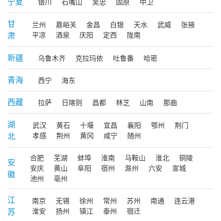
宁夏
银川
石嘴山
吴忠
固原
中卫
甘
兰州
嘉峪关
金昌
白银
天水
武威
张掖
肃
平凉
酒泉
庆阳
定西
陇南
新疆
乌鲁木齐
克拉玛依
吐鲁番
哈密
青海
西宁
海东
西藏
拉萨
日喀则
昌都
林芝
山南
那曲
湖
武汉
黄石
十堰
宜昌
襄阳
鄂州
荆门
北
孝感
荆州
黄冈
咸宁
随州
合肥
芜湖
蚌埠
淮南
马鞍山
淮北
铜陵
安
安庆
黄山
阜阳
宿州
滁州
六安
宣城
徽
池州
亳州
江
南京
无锡
徐州
常州
苏州
南通
连云港
苏
淮安
扬州
镇江
泰州
宿迁