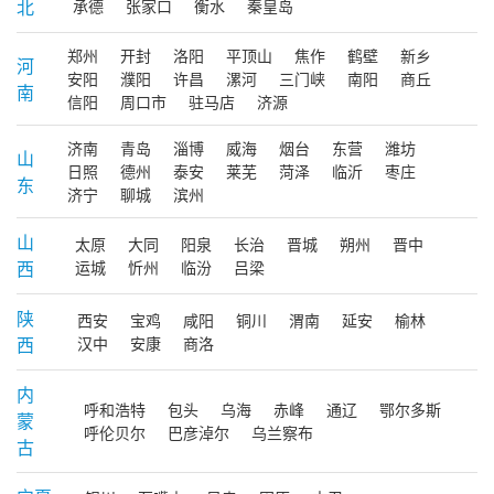
北
承德
张家口
衡水
秦皇岛
郑州
开封
洛阳
平顶山
焦作
鹤壁
新乡
河
安阳
濮阳
许昌
漯河
三门峡
南阳
商丘
南
信阳
周口市
驻马店
济源
济南
青岛
淄博
威海
烟台
东营
潍坊
山
日照
德州
泰安
莱芜
菏泽
临沂
枣庄
东
济宁
聊城
滨州
山
太原
大同
阳泉
长治
晋城
朔州
晋中
西
运城
忻州
临汾
吕梁
陕
西安
宝鸡
咸阳
铜川
渭南
延安
榆林
西
汉中
安康
商洛
内
呼和浩特
包头
乌海
赤峰
通辽
鄂尔多斯
蒙
呼伦贝尔
巴彦淖尔
乌兰察布
古