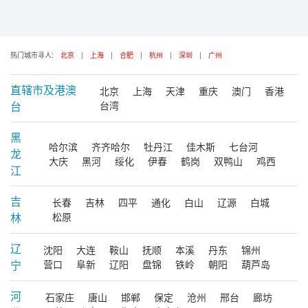
热门城市寻人:
北京
|
上海
|
合肥
|
杭州
|
深圳
|
广州
直辖市及港澳
北京
上海
天津
重庆
澳门
香港
台
台湾
黑
哈尔滨
齐齐哈尔
牡丹江
佳木斯
七台河
龙
大庆
黑河
绥化
伊春
鹤岗
双鸭山
鸡西
江
吉
长春
吉林
四平
通化
白山
辽源
白城
林
松原
辽
沈阳
大连
鞍山
抚顺
本溪
丹东
锦州
宁
营口
阜新
辽阳
盘锦
铁岭
朝阳
葫芦岛
河
石家庄
唐山
邯郸
保定
沧州
邢台
廊坊