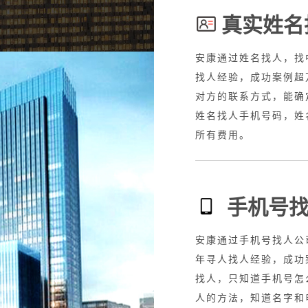
真实姓名
全国业务，20年寻人
安康通过姓名找人，找
，知道车牌寻人找车，车
找人经验，成功案例超
车丢了怎么查，抵押车找
对方的联系方式，能确
，专业找人车服务，找到
姓名找人手机号码，姓
所有费用。
手机号
接全国业务，20年寻
安康通过手机号找人公
赖、网逃，失信人，故意
年寻人找人经验，成功
的，只需要身份证号码就
找人，只知道手机号怎
任何费用
人的方法，知道名字和