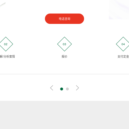
电话咨询
02
03
04
解/分析案情
报价
支付定金