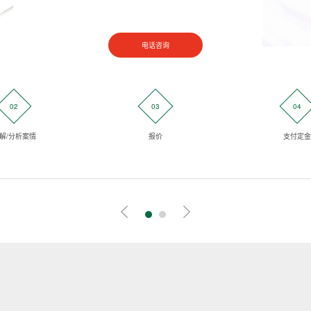
电话咨询
02
03
04
解/分析案情
报价
支付定金