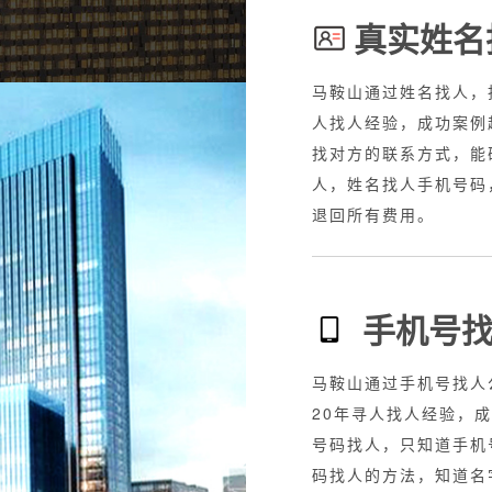
真实姓名
接全国业务，20年寻
马鞍山通过姓名找人，
台，知道车牌寻人找车，
人找人经验，成功案例
揭车丢了怎么查，抵押车
找对方的联系方式，能
人，专业找人车服务，找
人，姓名找人手机号码
退回所有费用。
手机号
承接全国业务，20年
马鞍山通过手机号找人
老赖、网逃，失信人，故
20年寻人找人经验，
来的，只需要身份证号码
号码找人，只知道手机
取任何费用
码找人的方法，知道名