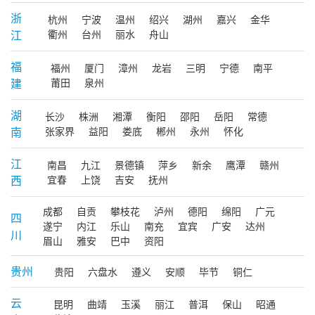
浙
杭州
宁波
温州
绍兴
湖州
嘉兴
金华
江
衢州
台州
丽水
舟山
福
福州
厦门
漳州
龙岩
三明
宁德
南平
建
莆田
泉州
湖
长沙
株洲
湘潭
衡阳
邵阳
岳阳
常德
南
张家界
益阳
娄底
郴州
永州
怀化
江
南昌
九江
景德镇
萍乡
新余
鹰潭
赣州
西
宜春
上饶
吉安
抚州
成都
自贡
攀枝花
泸州
德阳
绵阳
广元
四
遂宁
内江
乐山
南充
宜宾
广安
达州
川
眉山
雅安
巴中
资阳
贵州
贵阳
六盘水
遵义
安顺
毕节
铜仁
云
昆明
曲靖
玉溪
丽江
普洱
保山
昭通