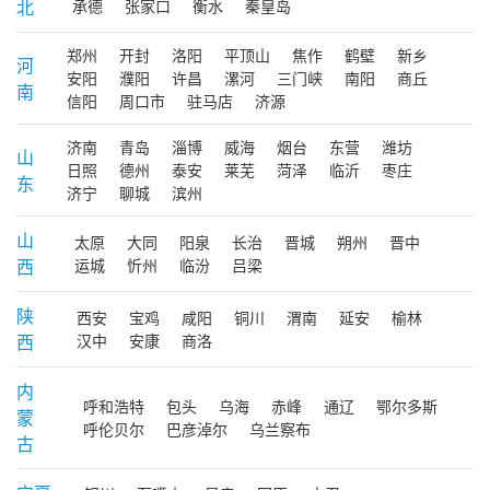
北
承德
张家口
衡水
秦皇岛
郑州
开封
洛阳
平顶山
焦作
鹤壁
新乡
河
安阳
濮阳
许昌
漯河
三门峡
南阳
商丘
南
信阳
周口市
驻马店
济源
济南
青岛
淄博
威海
烟台
东营
潍坊
山
日照
德州
泰安
莱芜
菏泽
临沂
枣庄
东
济宁
聊城
滨州
山
太原
大同
阳泉
长治
晋城
朔州
晋中
西
运城
忻州
临汾
吕梁
陕
西安
宝鸡
咸阳
铜川
渭南
延安
榆林
西
汉中
安康
商洛
内
呼和浩特
包头
乌海
赤峰
通辽
鄂尔多斯
蒙
呼伦贝尔
巴彦淖尔
乌兰察布
古