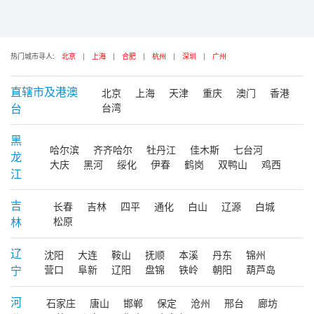
热门城市寻人:
北京
|
上海
|
合肥
|
杭州
|
深圳
|
广州
直辖市及港澳
北京
上海
天津
重庆
澳门
香港
台
台湾
黑
哈尔滨
齐齐哈尔
牡丹江
佳木斯
七台河
龙
大庆
黑河
绥化
伊春
鹤岗
双鸭山
鸡西
江
吉
长春
吉林
四平
通化
白山
辽源
白城
林
松原
辽
沈阳
大连
鞍山
抚顺
本溪
丹东
锦州
宁
营口
阜新
辽阳
盘锦
铁岭
朝阳
葫芦岛
河
石家庄
唐山
邯郸
保定
沧州
邢台
廊坊