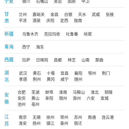
宁夏
银川
石嘴山
吴忠
固原
中卫
甘
兰州
嘉峪关
金昌
白银
天水
武威
张掖
肃
平凉
酒泉
庆阳
定西
陇南
新疆
乌鲁木齐
克拉玛依
吐鲁番
哈密
青海
西宁
海东
西藏
拉萨
日喀则
昌都
林芝
山南
那曲
湖
武汉
黄石
十堰
宜昌
襄阳
鄂州
荆门
北
孝感
荆州
黄冈
咸宁
随州
合肥
芜湖
蚌埠
淮南
马鞍山
淮北
铜陵
安
安庆
黄山
阜阳
宿州
滁州
六安
宣城
徽
池州
亳州
江
南京
无锡
徐州
常州
苏州
南通
连云港
苏
淮安
扬州
镇江
泰州
宿迁