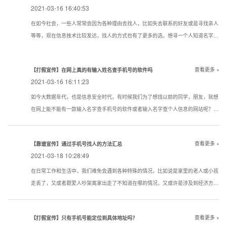
2021-03-16 16:40:53
在如今社会，一些人常常会因为各种理由去找人，比如失去联系的好友或是寻找亲人
等等，现在信息技术比较发达，找人的方式也有了更多的选。想寻一个人知道名字该
用一个什么样的方式寻找到的机率大点？下面看看寻人，找人，寻骗子以下几种技巧
试试还是很管用的。现在通过真实姓名寻人找人有哪些方法？
查看更多 +
【打假宣传】在网上真的有输入姓名查手机号的软件吗
2021-03-16 16:11:23
如今大数据年代，也是信息安全时代，有时候我们为了想找以前的同学，朋友，就想
在网上能不能有一款输入名字查手机号的软件或者输入名字查个人信息的网站呢？答
案是没有的
查看更多 +
【靠谱宣传】通过手机号找人的方法汇总
2021-03-18 10:28:49
在日常工作和生活中，我们难免会遇到各种特殊的情况，比如说是家里的老人或小孩
走丢了，又或者跟爱人吵架离家出走了不知道在哪的情况，又或许是涉及到经济方面
的原因想知道一些通过手机号找人的方法。下面我们就对手机找人进行简单的介绍，
希望对想要了解相关内容的人提供帮助。
查看更多 +
【打假宣传】只有手机号能定位到具体地址吗？