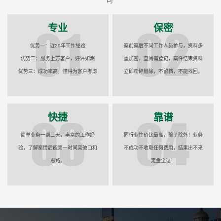
专业
保密
优势一：近20年工作经验
案前案后不同工作人员参与，资料多
优势二：服务上万客户，好评如潮
重加密，查阅需登记，案件结束资料
优势三：成功率高，懂得为客户考虑
立即粉碎删除，不留档，不能找回。
快捷
靠谱
简单业务一到三天，丰富的工作经
同行业性价比最高，骗子除外！业务
验，了解案情后能第一时间突破口和
不成功不收取任何费用，结果出不来
思路。
定金全退！