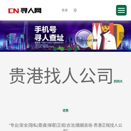
贵港找人公司
的四大
优势
“专业|安全|隐私|靠谱|保密|正规|合法|婚姻咨询-贵港正规找人公
司”