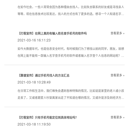
在如今社会，一些人常常会因为各种理由去找人，比如失去联系的好友或是寻找亲人
等等，现在信息技术比较发达，找人的方式也有了更多的选。想寻一个人知道名字该
用一个什么样的方式寻找到的机率大点？下面看看寻人，找人，寻骗子以下几种技巧
试试还是很管用的。现在通过真实姓名寻人找人有哪些方法？
查看更多 +
【打假宣传】在网上真的有输入姓名查手机号的软件吗
2021-03-16 16:11:23
如今大数据年代，也是信息安全时代，有时候我们为了想找以前的同学，朋友，就想
在网上能不能有一款输入名字查手机号的软件或者输入名字查个人信息的网站呢？答
案是没有的
查看更多 +
【靠谱宣传】通过手机号找人的方法汇总
2021-03-18 10:28:49
在日常工作和生活中，我们难免会遇到各种特殊的情况，比如说是家里的老人或小孩
走丢了，又或者跟爱人吵架离家出走了不知道在哪的情况，又或许是涉及到经济方面
的原因想知道一些通过手机号找人的方法。下面我们就对手机找人进行简单的介绍，
希望对想要了解相关内容的人提供帮助。
查看更多 +
【打假宣传】只有手机号能定位到具体地址吗？
2021-03-18 11:19:50