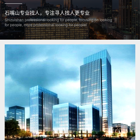
石嘴山专业找人，专注寻人找人更专业
Shizuishan professional looking for people, focusing on looking
for people, more professional looking for peoplel