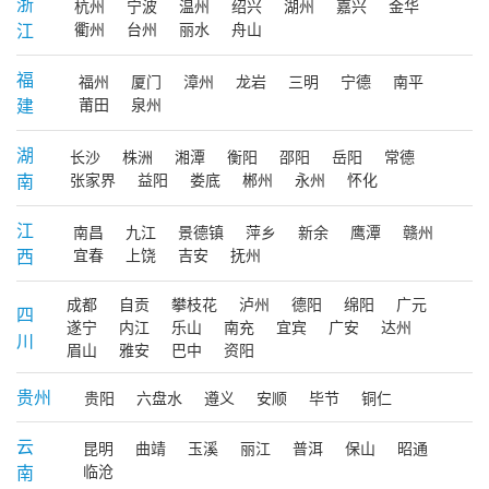
浙
杭州
宁波
温州
绍兴
湖州
嘉兴
金华
江
衢州
台州
丽水
舟山
福
福州
厦门
漳州
龙岩
三明
宁德
南平
建
莆田
泉州
湖
长沙
株洲
湘潭
衡阳
邵阳
岳阳
常德
南
张家界
益阳
娄底
郴州
永州
怀化
江
南昌
九江
景德镇
萍乡
新余
鹰潭
赣州
西
宜春
上饶
吉安
抚州
成都
自贡
攀枝花
泸州
德阳
绵阳
广元
四
遂宁
内江
乐山
南充
宜宾
广安
达州
川
眉山
雅安
巴中
资阳
贵州
贵阳
六盘水
遵义
安顺
毕节
铜仁
云
昆明
曲靖
玉溪
丽江
普洱
保山
昭通
南
临沧