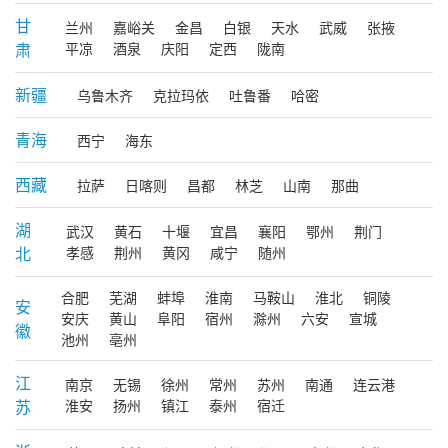
甘
兰州
嘉峪关
金昌
白银
天水
武威
张掖
肃
平凉
酒泉
庆阳
定西
陇南
新疆
乌鲁木齐
克拉玛依
吐鲁番
哈密
青海
西宁
海东
西藏
拉萨
日喀则
昌都
林芝
山南
那曲
湖
武汉
黄石
十堰
宜昌
襄阳
鄂州
荆门
北
孝感
荆州
黄冈
咸宁
随州
合肥
芜湖
蚌埠
淮南
马鞍山
淮北
铜陵
安
安庆
黄山
阜阳
宿州
滁州
六安
宣城
徽
池州
亳州
江
南京
无锡
徐州
常州
苏州
南通
连云港
苏
淮安
扬州
镇江
泰州
宿迁