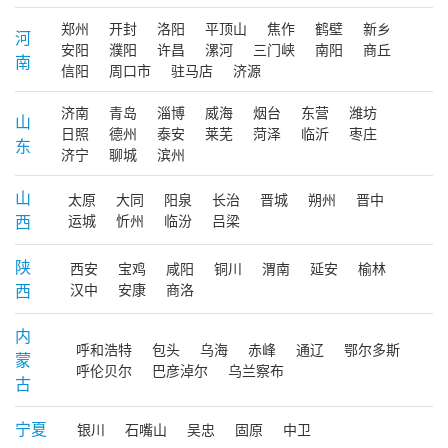
郑州
开封
洛阳
平顶山
焦作
鹤壁
新乡
河
安阳
濮阳
许昌
漯河
三门峡
南阳
商丘
南
信阳
周口市
驻马店
济源
济南
青岛
淄博
威海
烟台
东营
潍坊
山
日照
德州
泰安
莱芜
菏泽
临沂
枣庄
东
济宁
聊城
滨州
山
太原
大同
阳泉
长治
晋城
朔州
晋中
西
运城
忻州
临汾
吕梁
陕
西安
宝鸡
咸阳
铜川
渭南
延安
榆林
西
汉中
安康
商洛
内
呼和浩特
包头
乌海
赤峰
通辽
鄂尔多斯
蒙
呼伦贝尔
巴彦淖尔
乌兰察布
古
宁夏
银川
石嘴山
吴忠
固原
中卫