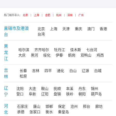
热门城市寻人:
北京
|
上海
|
合肥
|
杭州
|
深圳
|
广州
直辖市及港澳
北京
上海
天津
重庆
澳门
香港
台
台湾
黑
哈尔滨
齐齐哈尔
牡丹江
佳木斯
七台河
龙
大庆
黑河
绥化
伊春
鹤岗
双鸭山
鸡西
江
吉
长春
吉林
四平
通化
白山
辽源
白城
林
松原
辽
沈阳
大连
鞍山
抚顺
本溪
丹东
锦州
宁
营口
阜新
辽阳
盘锦
铁岭
朝阳
葫芦岛
河
石家庄
唐山
邯郸
保定
沧州
邢台
廊坊
北
承德
张家口
衡水
秦皇岛