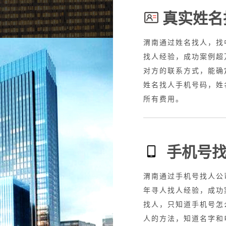
真实姓名
全国业务，20年寻人
渭南通过姓名找人，找
，知道车牌寻人找车，车
找人经验，成功案例超
车丢了怎么查，抵押车找
对方的联系方式，能确
，专业找人车服务，找到
姓名找人手机号码，姓
所有费用。
手机号
接全国业务，20年寻
渭南通过手机号找人公
赖、网逃，失信人，故意
年寻人找人经验，成功
的，只需要身份证号码就
找人，只知道手机号怎
任何费用
人的方法，知道名字和