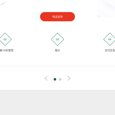
电话咨询
02
03
04
解/分析案情
报价
支付定金