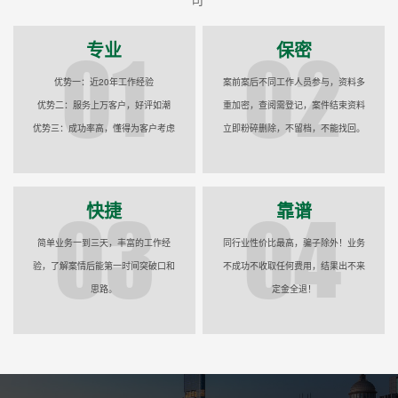
专业
保密
优势一：近20年工作经验
案前案后不同工作人员参与，资料多
优势二：服务上万客户，好评如潮
重加密，查阅需登记，案件结束资料
优势三：成功率高，懂得为客户考虑
立即粉碎删除，不留档，不能找回。
快捷
靠谱
简单业务一到三天，丰富的工作经
同行业性价比最高，骗子除外！业务
验，了解案情后能第一时间突破口和
不成功不收取任何费用，结果出不来
思路。
定金全退！