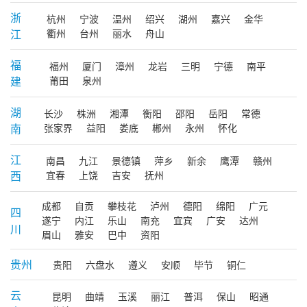
浙
杭州
宁波
温州
绍兴
湖州
嘉兴
金华
江
衢州
台州
丽水
舟山
福
福州
厦门
漳州
龙岩
三明
宁德
南平
建
莆田
泉州
湖
长沙
株洲
湘潭
衡阳
邵阳
岳阳
常德
南
张家界
益阳
娄底
郴州
永州
怀化
江
南昌
九江
景德镇
萍乡
新余
鹰潭
赣州
西
宜春
上饶
吉安
抚州
成都
自贡
攀枝花
泸州
德阳
绵阳
广元
四
遂宁
内江
乐山
南充
宜宾
广安
达州
川
眉山
雅安
巴中
资阳
贵州
贵阳
六盘水
遵义
安顺
毕节
铜仁
云
昆明
曲靖
玉溪
丽江
普洱
保山
昭通