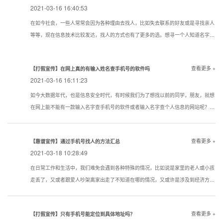
2021-03-16 16:40:53
在如今社会，一些人常常会因为各种理由去找人，比如失去联系的好友或是寻找亲人
等等，现在信息技术比较发达，找人的方式也有了更多的选。想寻一个人知道名字该
用一个什么样的方式寻找到的机率大点？下面看看寻人，找人，寻骗子以下几种技巧
试试还是很管用的。现在通过真实姓名寻人找人有哪些方法？
查看更多 +
【打假宣传】在网上真的有输入姓名查手机号的软件吗
2021-03-16 16:11:23
如今大数据年代，也是信息安全时代，有时候我们为了想找以前的同学，朋友，就想
在网上能不能有一款输入名字查手机号的软件或者输入名字查个人信息的网站呢？答
案是没有的
查看更多 +
【靠谱宣传】通过手机号找人的方法汇总
2021-03-18 10:28:49
在日常工作和生活中，我们难免会遇到各种特殊的情况，比如说是家里的老人或小孩
走丢了，又或者跟爱人吵架离家出走了不知道在哪的情况，又或许是涉及到经济方面
的原因想知道一些通过手机号找人的方法。下面我们就对手机找人进行简单的介绍，
希望对想要了解相关内容的人提供帮助。
查看更多 +
【打假宣传】只有手机号能定位到具体地址吗？