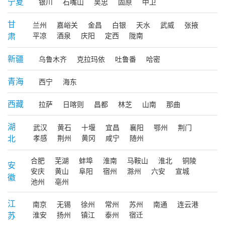
宁夏
银川
石嘴山
吴忠
固原
中卫
甘
兰州
嘉峪关
金昌
白银
天水
武威
张掖
肃
平凉
酒泉
庆阳
定西
陇南
新疆
乌鲁木齐
克拉玛依
吐鲁番
哈密
青海
西宁
海东
西藏
拉萨
日喀则
昌都
林芝
山南
那曲
湖
武汉
黄石
十堰
宜昌
襄阳
鄂州
荆门
北
孝感
荆州
黄冈
咸宁
随州
合肥
芜湖
蚌埠
淮南
马鞍山
淮北
铜陵
安
安庆
黄山
阜阳
宿州
滁州
六安
宣城
徽
池州
亳州
江
南京
无锡
徐州
常州
苏州
南通
连云港
苏
淮安
扬州
镇江
泰州
宿迁