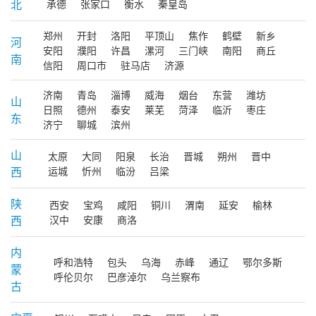
北
承德
张家口
衡水
秦皇岛
郑州
开封
洛阳
平顶山
焦作
鹤壁
新乡
河
安阳
濮阳
许昌
漯河
三门峡
南阳
商丘
南
信阳
周口市
驻马店
济源
济南
青岛
淄博
威海
烟台
东营
潍坊
山
日照
德州
泰安
莱芜
菏泽
临沂
枣庄
东
济宁
聊城
滨州
山
太原
大同
阳泉
长治
晋城
朔州
晋中
西
运城
忻州
临汾
吕梁
陕
西安
宝鸡
咸阳
铜川
渭南
延安
榆林
西
汉中
安康
商洛
内
呼和浩特
包头
乌海
赤峰
通辽
鄂尔多斯
蒙
呼伦贝尔
巴彦淖尔
乌兰察布
古