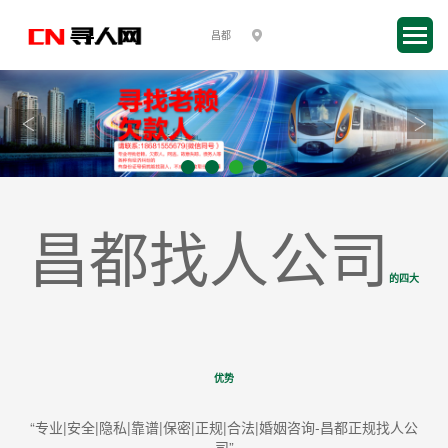
昌都找人公司
的四大
优势
“专业|安全|隐私|靠谱|保密|正规|合法|婚姻咨询-昌都正规找人公
司”