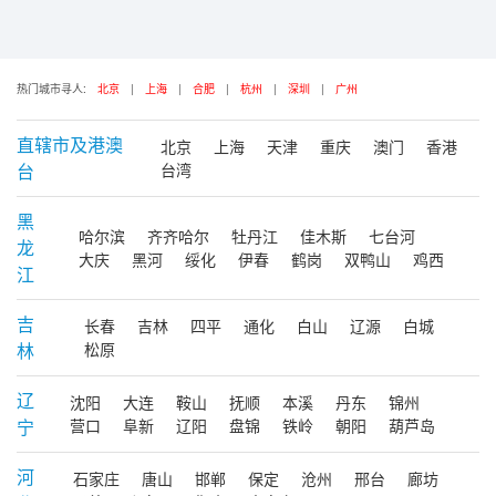
热门城市寻人:
北京
|
上海
|
合肥
|
杭州
|
深圳
|
广州
直辖市及港澳
北京
上海
天津
重庆
澳门
香港
台
台湾
黑
哈尔滨
齐齐哈尔
牡丹江
佳木斯
七台河
龙
大庆
黑河
绥化
伊春
鹤岗
双鸭山
鸡西
江
吉
长春
吉林
四平
通化
白山
辽源
白城
林
松原
辽
沈阳
大连
鞍山
抚顺
本溪
丹东
锦州
宁
营口
阜新
辽阳
盘锦
铁岭
朝阳
葫芦岛
河
石家庄
唐山
邯郸
保定
沧州
邢台
廊坊