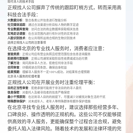
现代寻人的技术手段
正规找人公司摒弃了传统的跟踪盯梢方式，转而采用高
科技合法手段：
大数据分析
：整合各类公开信息进行智能分析
社交媒体追踪
：通过合法渠道分析目标人物的数字足迹
专业数据库查询
：访问合法的商业数据库获取相关信息
实地走访调查
：在合法范围内进行有针对性的实地寻访
人脸识别技术
：在公共场所运用合规的生物识别技术
选择正规找人公司的注意事项
在选择北京的专业找人服务时，消费者应注意：
查验资质
：正规公司应有营业执照且经营范围包含信息咨询服务
拒绝预付款陷阱
：正规公司通常采取阶段性收费或成功后付费
了解方法
：询问具体寻人方法，拒绝任何非法手段
合同审查
：仔细阅读合同条款，确保自身权益
结果预期
：理解寻人服务不一定100%成功，对结果有合理预期
北京寻人服务的伦理考量
正规找人公司在开展业务时注重伦理平衡：
目的正当性审查
：拒绝承接可能用于非法目的的寻人委托
信息保密
：对委托人及被寻找者的信息严格保密
最小干预原则
：在达到寻人目的的前提下，尽量减少对被找对象生活的干扰
特殊群体保护
：对未成年人、老年人等特殊群体有额外保护措施
在北京寻找专业找人服务时，建议选择那些经营多年、
口碑良好、操作透明的正规机构。这些公司不仅能够提
供高效的寻人服务，更能确保整个过程合法合规，避免
委托人陷入法律风险。随着技术的发展和法律环境的完