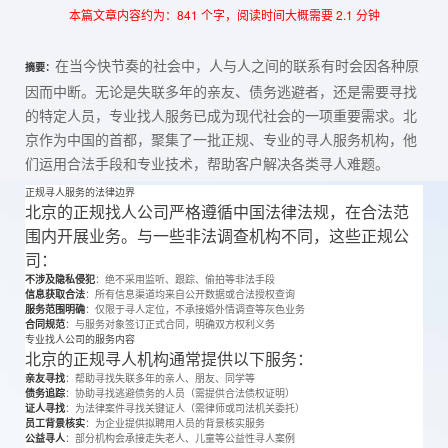
本篇文章内容约为：841 个字，阅读时间大概需要 2.1 分钟
在当今快节奏的社会中，人与人之间的联系有时会因各种原
摘要：
因而中断。无论是失联多年的亲友、债务逃避者，还是需要寻找
的特定人员，专业找人服务已成为现代社会的一项重要需求。北
京作为中国的首都，聚集了一批正规、专业的寻人服务机构，他
们运用合法手段和专业技术，帮助客户解决各类寻人难题。
正规寻人服务的法律边界
北京的正规找人公司严格遵循中国法律法规，在合法范
围内开展业务。与一些非法调查机构不同，这些正规公
司：
不涉及隐私侵犯
：绝不采用监听、跟踪、偷拍等非法手段
信息获取合法
：所有信息渠道均来自公开数据或合法授权查询
服务范围明确
：仅限于寻人定位，不承接婚外情调查等灰色业务
合同规范
：与服务对象签订正式合同，明确双方权利义务
专业找人公司的服务内容
北京的正规寻人机构通常提供以下服务：
亲友寻找
：帮助寻找失联多年的亲人、朋友、同学等
债务追踪
：协助寻找逃避债务的人员（需提供合法债权证明）
证人寻找
：为法律案件寻找关键证人（需律师或司法机关委托）
员工背景核实
：为企业提供拟聘用人员的背景核实服务
公益寻人
：部分机构会承接走失老人、儿童等公益性寻人案例