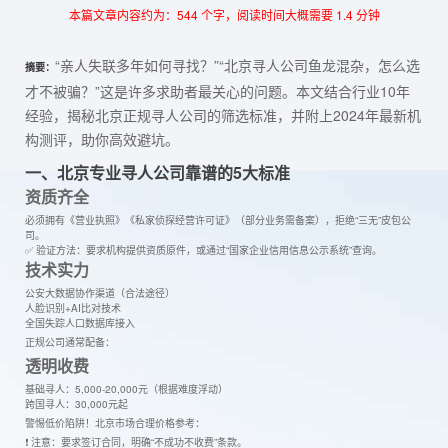
本篇文章内容约为：544 个字，阅读时间大概需要 1.4 分钟
“亲人失联多年如何寻找？”“北京寻人公司鱼龙混杂，怎么选
摘要：
才不被骗？”这是许多求助者最关心的问题。本文结合行业10年
经验，揭秘北京正规寻人公司的筛选标准，并附上2024年最新机
构测评，助你高效避坑。
一、北京专业寻人公司靠谱的5大标准
资质齐全
必须拥有《营业执照》《私家侦探经营许可证》（部分业务需备案），拒绝“三无”皮包公
司。
✅ 验证方法：要求机构提供资质原件，或通过“国家企业信用信息公示系统”查询。
技术实力
公安大数据协作渠道（合法途径）
人脸识别+AI比对技术
全国失踪人口数据库接入
正规公司通常配备：
透明收费
基础寻人：5,000-20,000元（根据难度浮动）
跨国寻人：30,000元起
警惕低价陷阱！北京市场合理价格参考：
❗ 注意：要求签订合同，明确“不成功不收费”条款。