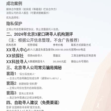
成功案例
媒体合作案例（如央视《等着我》栏目合作方）
法院认可的寻人报告（可要求脱敏展示）
优先选择有：
隐私保护
正规公司会签署保密协议，禁止泄露委托人信息。
二、2024年北京3家口碑寻人机构测评
（注：根据公开信息整理，不含广告推荐）
机构名称
优势领域
参考价格
联系方式获取方式
XX寻人中心
老人/儿童走失紧急搜寻
8,000-50,000元
官网400电话
XX侦探社
债务纠纷寻人
需面议
工商注册地址实地咨询
XX科技寻人
大数据跨国寻人
30,000元起
微信公众号预约
三、北京寻人公司常见骗局揭秘
套路1
：“百分百找到人”
→ 合法公司会明确告知成功率（通常60%-80%）。
套路2
：前期收取“资料费”
→ 正规公司仅在签约后收取首款。
套路3
：冒充公安关系
→ 真正协作需通过正规法律程序。
四、自助寻人建议（免费渠道）
登录“全国救助寻亲网”提交信息。